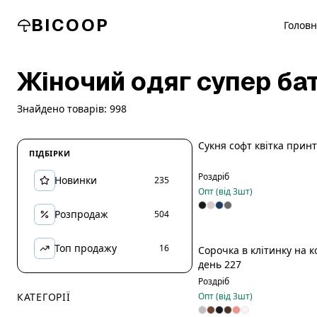
BICOOP
Голов
Жіночий одяг супер ба
Знайдено товарів:
998
Сукня софт квітка принт
ПІДБІРКИ
Новинка
Роздріб
Новинки
235
Опт (від
3
шт)
Розпродаж
504
Топ продажу
16
Сорочка в клітинку на 
Новинка
день 227
Роздріб
КАТЕГОРІЇ
Опт (від
3
шт)