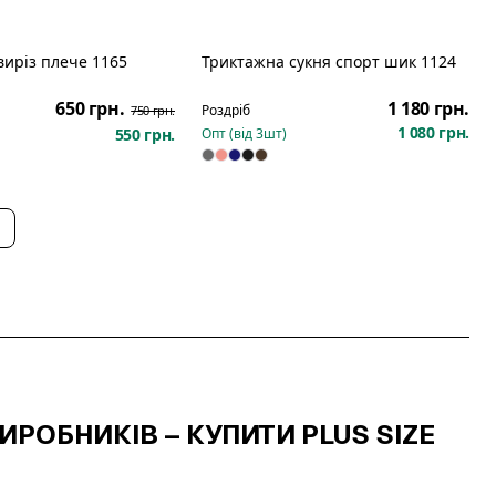
виріз плече 1165
Триктажна сукня спорт шик 1124
Розпродаж
650 грн.
1 180 грн.
Роздріб
750 грн.
1 080 грн.
550 грн.
Опт (від
3
шт)
ИРОБНИКІВ – КУПИТИ PLUS SIZE