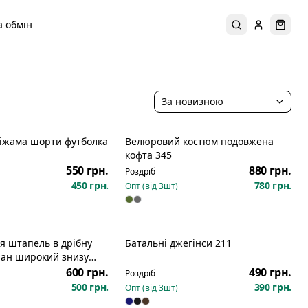
 обмін
Пошук
Увійти
Коши
За новизною
іжама шорти футболка
Велюровий костюм подовжена
Новинка
кофта 345
550 грн.
880 грн.
Роздріб
450 грн.
780 грн.
Опт (від
3
шт)
я штапель в дрібну
Батальні джегінси 211
лан широкий знизу
кав 351
600 грн.
490 грн.
Роздріб
500 грн.
390 грн.
Опт (від
3
шт)