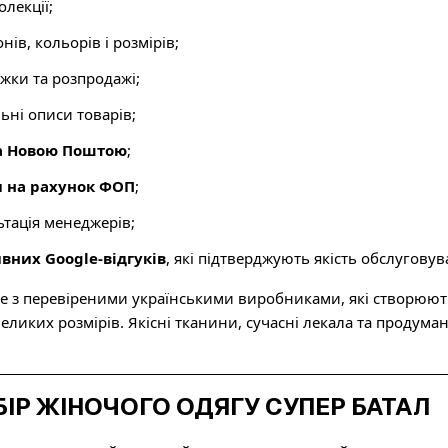
олекції;
ів, кольорів і розмірів;
ижки та розпродажі;
льні описи товарів;
а Новою Поштою
;
 на рахунок ФОП
;
тація менеджерів;
вних Google-відгуків
, які підтверджують якість обслуговув
 з перевіреними українськими виробниками, які створюють
еликих розмірів. Якісні тканини, сучасні лекала та продум
ІР ЖІНОЧОГО ОДЯГУ СУПЕР БАТАЛ