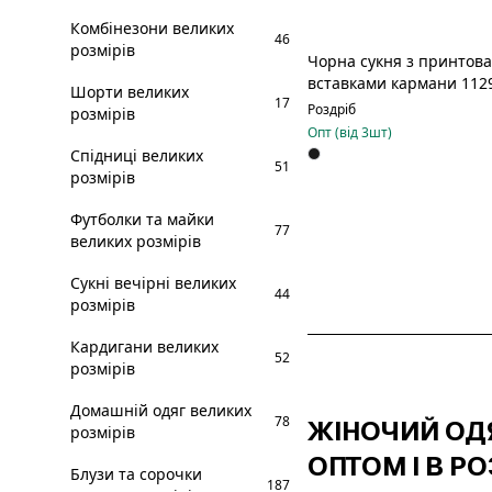
Комбінезони великих
46
розмірів
Чорна сукня з принтов
вставками кармани 112
Шорти великих
17
Роздріб
розмірів
Опт (від
3
шт)
Спідниці великих
51
розмірів
Футболки та майки
77
великих розмірів
Сукні вечірні великих
44
розмірів
Кардигани великих
52
розмірів
Домашній одяг великих
78
ЖІНОЧИЙ ОДЯ
розмірів
ОПТОМ І В РО
Блузи та сорочки
187