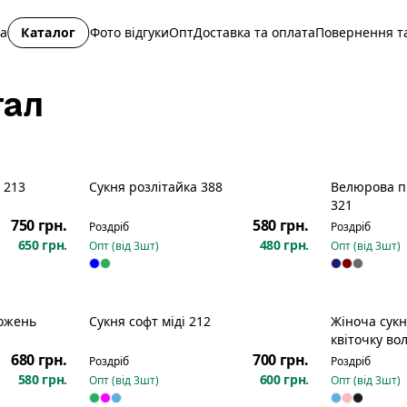
на
Каталог
Фото відгуки
Опт
Доставка та оплата
Повернення та
тал
 213
Сукня розлітайка 388
Велюрова п
Новинка
Новинка
321
750 грн.
580 грн.
Роздріб
Роздріб
650 грн.
480 грн.
Опт (від
3
шт)
Опт (від
3
шт)
кожень
Сукня софт міді 212
Жіноча сукн
Новинка
квіточку во
короткий ру
680 грн.
700 грн.
Роздріб
Роздріб
580 грн.
600 грн.
Опт (від
3
шт)
Опт (від
3
шт)