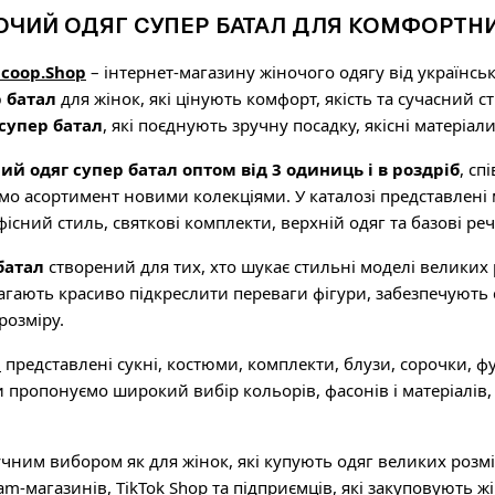
ОЧИЙ ОДЯГ СУПЕР БАТАЛ ДЛЯ КОМФОРТНИ
icoop.Shop
– інтернет-магазину жіночого одягу від українс
р батал
для жінок, які цінують комфорт, якість та сучасний с
і супер батал
, які поєднують зручну посадку, якісні матеріа
ий одяг супер батал оптом від 3 одиниць і в роздріб
, с
о асортимент новими колекціями. У каталозі представлені мо
фісний стиль, святкові комплекти, верхній одяг та базові ре
батал
створений для тих, хто шукає стильні моделі великих
гають красиво підкреслити переваги фігури, забезпечують 
розміру.
p
представлені сукні, костюми, комплекти, блузи, сорочки, фу
и пропонуємо широкий вибір кольорів, фасонів і матеріалі
чним вибором як для жінок, які купують одяг великих розмірі
am-магазинів, TikTok Shop та підприємців, які закуповують ж