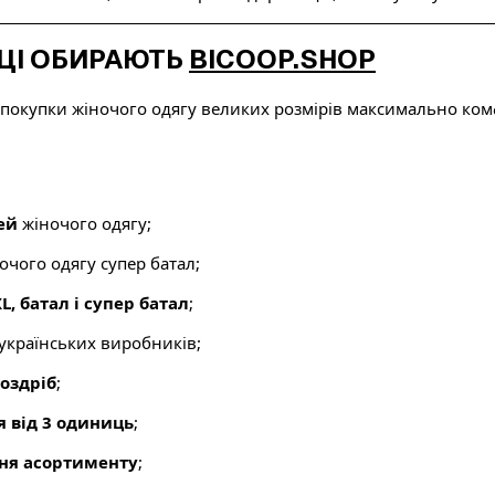
ЦІ ОБИРАЮТЬ
BICOOP.SHOP
покупки жіночого одягу великих розмірів максимально ко
ей
жіночого одягу;
чого одягу супер батал;
XL, батал і супер батал
;
 українських виробників;
роздріб
;
я від 3 одиниць
;
ня асортименту
;