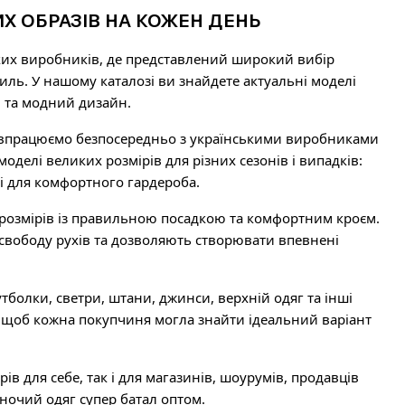
Х ОБРАЗІВ НА КОЖЕН ДЕНЬ
ьких виробників, де представлений широкий вибір
тиль. У нашому каталозі ви знайдете актуальні моделі
ли та модний дизайн.
півпрацюємо безпосередньо з українськими виробниками
делі великих розмірів для різних сезонів і випадків:
чі для комфортного гардероба.
 розмірів із правильною посадкою та комфортним кроєм.
свободу рухів та дозволяють створювати впевнені
тболки, светри, штани, джинси, верхній одяг та інші
в, щоб кожна покупчиня могла знайти ідеальний варіант
в для себе, так і для магазинів, шоурумів, продавців
іночий одяг супер батал оптом.