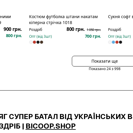
аними
Костюм футболка штани накатам
Сукня софт 
Розпродаж
9
кіперна стрічка 1018
900 грн.
800 грн.
Роздріб
Роздріб
1 050 грн.
800 грн.
700 грн.
Опт (від
3
шт)
Опт (від
3
шт)
Показати ще
Показано
24
з
998
Г СУПЕР БАТАЛ ВІД УКРАЇНСЬКИХ В
ЗДРІБ |
BICOOP.SHOP