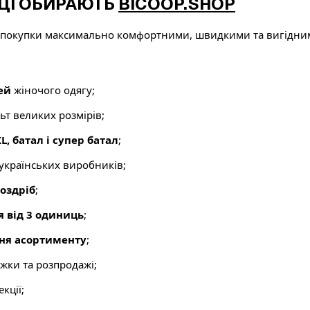
ЦІ ОБИРАЮТЬ
BICOOP.SHOP
 покупки максимально комфортними, швидкими та вигідни
ей
жіночого одягу;
т великих розмірів;
XL, батал і супер батал
;
 українських виробників;
роздріб
;
я від 3 одиниць
;
ня асортименту
;
ижки та розпродажі;
кції;