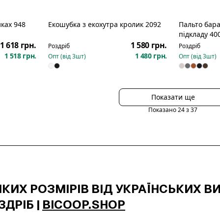
иках 948
Екошубка з екохутра кролик 2092
Пальто бара
підкладу 40
1 618 грн.
1 580 грн.
Роздріб
Роздріб
1 518 грн.
1 480 грн.
Опт (від
3
шт)
Опт (від
3
шт)
Показати ще
Показано
24
з
37
КИХ РОЗМІРІВ ВІД УКРАЇНСЬКИХ ВИ
ЗДРІБ |
BICOOP.SHOP