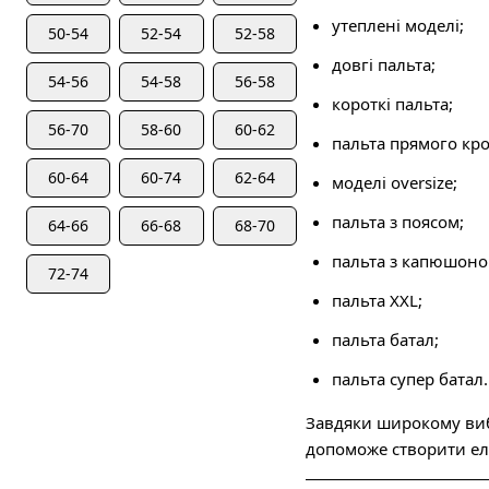
утеплені моделі;
50-54
52-54
52-58
довгі пальта;
54-56
54-58
56-58
короткі пальта;
56-70
58-60
60-62
пальта прямого кр
60-64
60-74
62-64
моделі oversize;
пальта з поясом;
64-66
66-68
68-70
пальта з капюшоно
72-74
пальта XXL;
пальта батал;
пальта супер батал.
Завдяки широкому вибо
допоможе створити ел