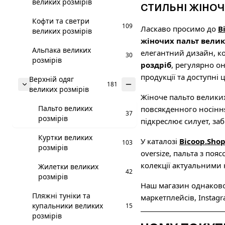
великих розмірів
СТИЛЬНІ ЖІНОЧ
Кофти та светри
109
Ласкаво просимо до
B
великих розмірів
жіночих пальт велик
Альпака великих
елегантний дизайн, к
30
розмірів
роздріб
, регулярно о
продукції та доступні ц
Верхній одяг
181
великих розмірів
Жіноче пальто великих
Пальто великих
повсякденного носіння
37
розмірів
підкреслює силует, за
Куртки великих
У каталозі
Bicoop.Sho
103
розмірів
oversize, пальта з по
колекції актуальними
Жилетки великих
42
розмірів
Наш магазин однаково 
Пляжні туніки та
маркетплейсів, Instagr
купальники великих
15
розмірів