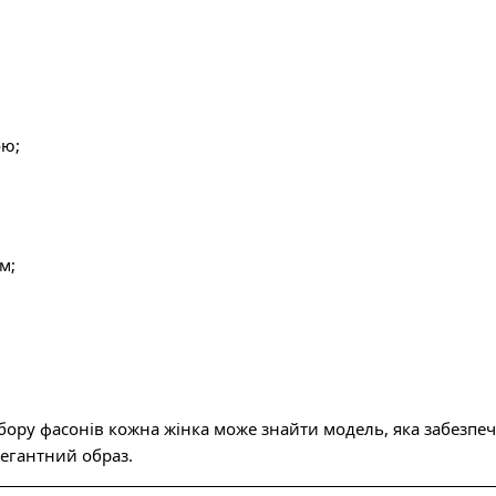
ою;
м;
ру фасонів кожна жінка може знайти модель, яка забезпечи
егантний образ.