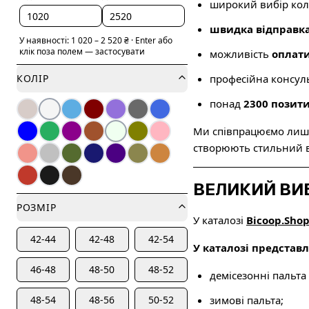
широкий вибір коль
швидка відправк
У наявності:
1 020
–
2 520
₴
·
Enter або
клік поза полем — застосувати
можливість
оплати
КОЛІР
професійна консуль
понад
2300 позити
Ми співпрацюємо лише 
створюють стильний в
ВЕЛИКИЙ ВИБ
РОЗМІР
У каталозі
Bicoop.Sho
42-44
42-48
42-54
У каталозі представл
46-48
48-50
48-52
демісезонні пальта P
48-54
48-56
50-52
зимові пальта;