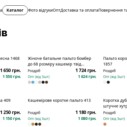
на
Каталог
Фото відгуки
Опт
Доставка та оплата
Повернення та
ів
весна 1468
Жіноче батальне пальто бомбер
Пальто коро
до 68 розміру кашемір твід
1857
діагональ комір стійка кармани
1 650 грн.
1 724 грн.
Роздріб
Роздріб
2566
1 550 грн.
1 624 грн.
Опт (від
3
шт)
Опт (від
3
шт)
а 409
Кашемірове коротке пальто 413
Коротка ду
штучне хутр
1 250 грн.
1 180 грн.
Роздріб
Роздріб
1 150 грн.
1 080 грн.
Опт (від
3
шт)
Опт (від
3
шт)