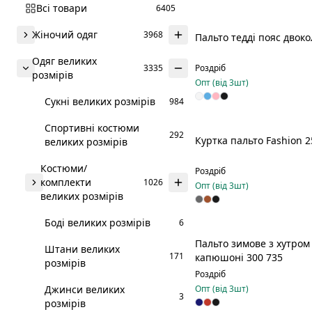
Всі товари
6405
Жіночий одяг
3968
Пальто тедді пояс двок
Одяг великих
3335
Роздріб
розмірів
Опт (від
3
шт)
Сукні великих розмірів
984
Спортивні костюми
292
Куртка пальто Fashion 2
великих розмірів
Костюми/
Роздріб
комплекти
1026
Опт (від
3
шт)
великих розмірів
Боді великих розмірів
6
Пальто зимове з хутром
Штани великих
Р
171
капюшоні 300 735
розмірів
Роздріб
Джинси великих
Опт (від
3
шт)
3
розмірів