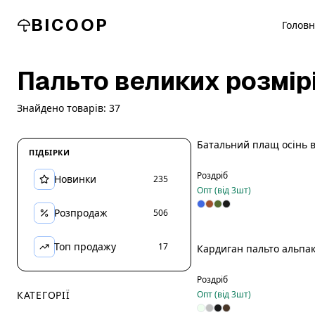
BICOOP
Голов
Пальто великих розмір
Знайдено товарів:
37
Батальний плащ осінь 
ПІДБІРКИ
Роздріб
Новинки
235
Опт (від
3
шт)
Розпродаж
506
Топ продажу
17
Кардиган пальто альпак
Роздріб
КАТЕГОРІЇ
Опт (від
3
шт)