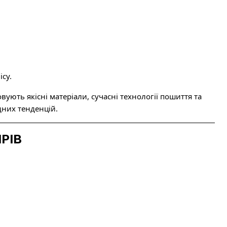
ісу.
ють якісні матеріали, сучасні технології пошиття та
дних тенденцій.
РІВ