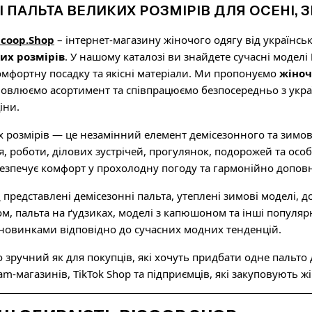
І ПАЛЬТА ВЕЛИКИХ РОЗМІРІВ ДЛЯ ОСЕНІ, 
icoop.Shop
– інтернет-магазину жіночого одягу від українс
их розмірів
. У нашому каталозі ви знайдете сучасні моделі
омфортну посадку та якісні матеріали. Ми пропонуємо
жіноч
новлюємо асортимент та співпрацюємо безпосередньо з укр
іни.
 розмірів — це незамінний елемент демісезонного та зимов
, роботи, ділових зустрічей, прогулянок, подорожей та осо
безпечує комфорт у прохолодну погоду та гармонійно допов
p
представлені демісезонні пальта, утеплені зимові моделі, д
ясом, пальта на ґудзиках, моделі з капюшоном та інші попул
 новинками відповідно до сучасних модних тенденцій.
зручний як для покупців, які хочуть придбати одне пальто дл
am-магазинів, TikTok Shop та підприємців, які закуповують ж