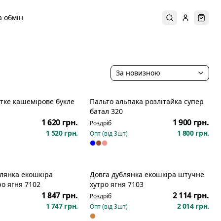
 обмін
Пошук
Увійти
Коши
За новизною
тке кашемірове букле
Пальто альпака розлітайка супер
батал 320
1 620 грн.
1 900 грн.
Роздріб
1 520 грн.
1 800 грн.
Опт (від
3
шт)
блянка екошкіра
Довга дублянка екошкіра штучне
о ягня 7102
хутро ягня 7103
1 847 грн.
2 114 грн.
Роздріб
1 747 грн.
2 014 грн.
Опт (від
3
шт)