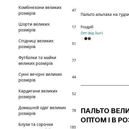
Комбінезони великих
47
розмірів
Пальто альпака на гудз
Шорти великих
17
Роздріб
розмірів
Опт (від
3
шт)
Спідниці великих
51
розмірів
Футболки та майки
77
великих розмірів
Сукні вечірні великих
44
розмірів
Кардигани великих
52
розмірів
Домашній одяг великих
ПАЛЬТО ВЕЛИ
78
розмірів
ОПТОМ І В РО
Блузи та сорочки
185