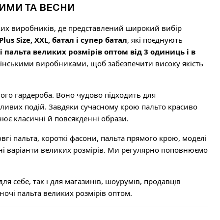
ЗИМИ ТА ВЕСНИ
ьких виробників, де представлений широкий вибір
Plus Size, XXL, батал і супер батал
, які поєднують
і пальта великих розмірів оптом від 3 одиниць і в
аїнськими виробниками, щоб забезпечити високу якість
ого гардероба. Воно чудово підходить для
бливих подій. Завдяки сучасному крою пальто красиво
нює класичні й повсякденні образи.
овгі пальта, короткі фасони, пальта прямого крою, моделі
ярні варіанти великих розмірів. Ми регулярно поповнюємо
я себе, так і для магазинів, шоурумів, продавців
іночі пальта великих розмірів оптом.