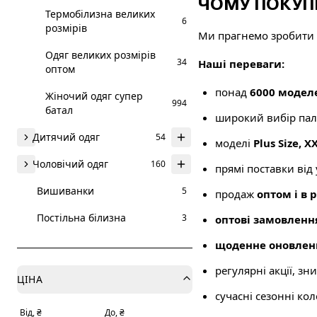
ЧОМУ ПОКУП
Термобілизна великих
6
розмірів
Ми прагнемо зробити
Одяг великих розмірів
34
Наші переваги:
оптом
понад
6000 модел
Жіночий одяг супер
994
батал
широкий вибір паль
Дитячий одяг
54
моделі
Plus Size, X
Чоловічий одяг
160
прямі поставки від
Вишиванки
5
продаж
оптом і в 
Постільна білизна
3
оптові замовленн
щоденне оновлен
регулярні акції, зн
ЦІНА
сучасні сезонні коле
Від, ₴
До, ₴