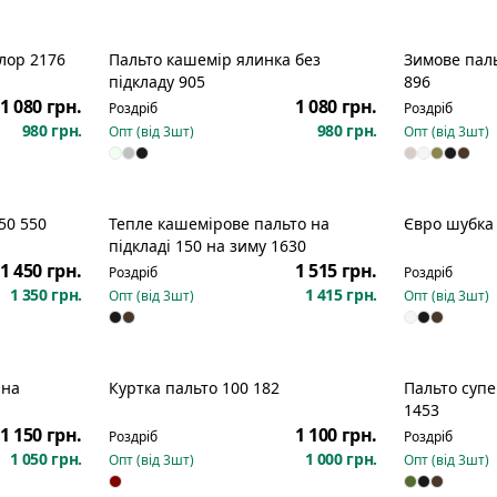
олор 2176
Пальто кашемір ялинка без
Зимове паль
підкладу 905
896
1 080 грн.
1 080 грн.
Роздріб
Роздріб
980 грн.
980 грн.
Опт (від
3
шт)
Опт (від
3
шт)
50 550
Тепле кашемірове пальто на
Євро шубка 
підкладі 150 на зиму 1630
1 450 грн.
1 515 грн.
Роздріб
Роздріб
1 350 грн.
1 415 грн.
Опт (від
3
шт)
Опт (від
3
шт)
 на
Куртка пальто 100 182
Пальто супе
озпродаж
1453
1 150 грн.
1 100 грн.
Роздріб
Роздріб
1 050 грн.
1 000 грн.
Опт (від
3
шт)
Опт (від
3
шт)