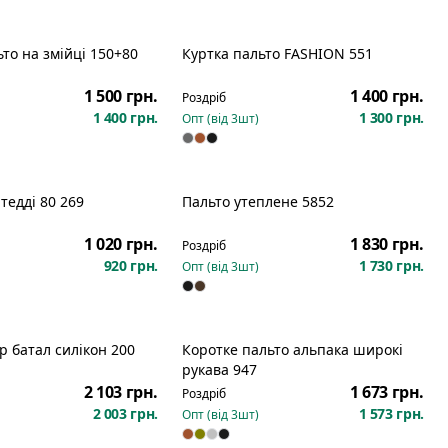
то на змійці 150+80
Куртка пальто FASHION 551
1 500 грн.
1 400 грн.
Роздріб
1 400 грн.
1 300 грн.
Опт (від
3
шт)
тедді 80 269
Пальто утеплене 5852
1 020 грн.
1 830 грн.
Роздріб
920 грн.
1 730 грн.
Опт (від
3
шт)
р батал силікон 200
Коротке пальто альпака широкі
рукава 947
2 103 грн.
1 673 грн.
Роздріб
2 003 грн.
1 573 грн.
Опт (від
3
шт)