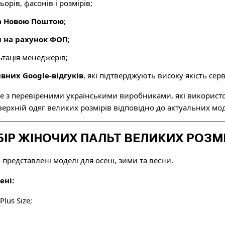
орів, фасонів і розмірів;
а Новою Поштою
;
 на рахунок ФОП
;
тація менеджерів;
вних Google-відгуків
, які підтверджують високу якість серв
з перевіреними українськими виробниками, які використову
ерхній одяг великих розмірів відповідно до актуальних мо
ІР ЖІНОЧИХ ПАЛЬТ ВЕЛИКИХ РОЗМІ
p
представлені моделі для осені, зими та весни.
ені:
lus Size;