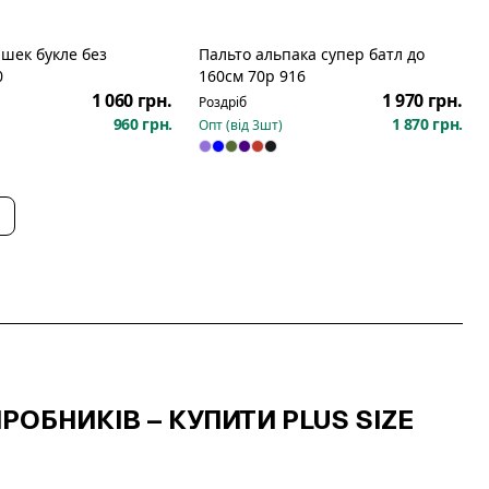
шек букле без
Пальто альпака супер батл до
0
160см 70р 916
1 060 грн.
1 970 грн.
Роздріб
960 грн.
1 870 грн.
Опт (від
3
шт)
РОБНИКІВ – КУПИТИ PLUS SIZE