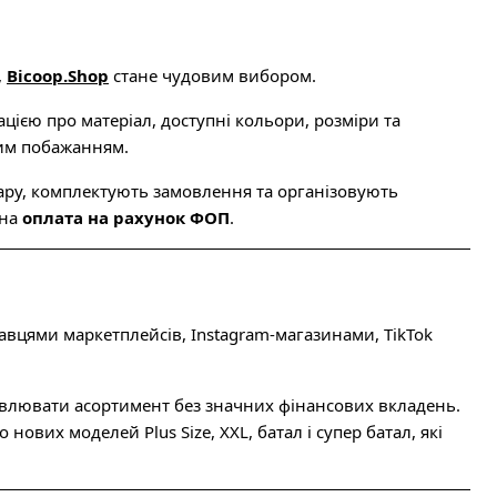
,
Bicoop.Shop
стане чудовим вибором.
ією про матеріал, доступні кольори, розміри та
шим побажанням.
ру, комплектують замовлення та організовують
пна
оплата на рахунок ФОП
.
вцями маркетплейсів, Instagram-магазинами, TikTok
овлювати асортимент без значних фінансових вкладень.
ових моделей Plus Size, XXL, батал і супер батал, які