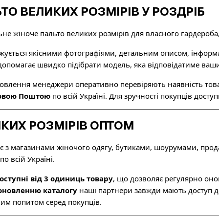
ТО ВЕЛИКИХ РОЗМІРІВ У РОЗДРІБ
не жіноче пальто великих розмірів для власного гардероба
ується якісними фотографіями, детальним описом, інформац
 допомагає швидко підібрати модель, яка відповідатиме ва
овлення менеджери оперативно перевіряють наявність това
Новою Поштою
по всій Україні. Для зручності покупців досту
КИХ РОЗМІРІВ ОПТОМ
 з магазинами жіночого одягу, бутиками, шоурумами, прода
о всій Україні.
оступні від 3 одиниць товару
, що дозволяє регулярно он
новленню каталогу
наші партнери завжди мають доступ до н
им попитом серед покупців.