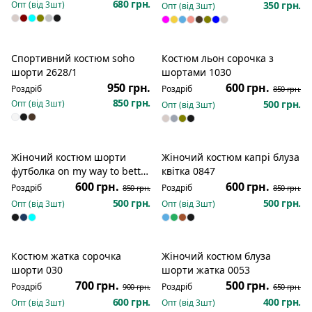
680 грн.
Опт (від
3
шт)
350 грн.
Опт (від
3
шт)
Спортивний костюм soho
Костюм льон сорочка з
Новинка
Розпродаж
шорти 2628/1
шортами 1030
950 грн.
600 грн.
Роздріб
Роздріб
850 грн.
850 грн.
Опт (від
3
шт)
500 грн.
Опт (від
3
шт)
Жіночий костюм шорти
Жіночий костюм капрі блуза
Розпродаж
Розпродаж
футболка on my way to better
квітка 0847
days 516
600 грн.
600 грн.
Роздріб
Роздріб
850 грн.
850 грн.
500 грн.
500 грн.
Опт (від
3
шт)
Опт (від
3
шт)
Костюм жатка сорочка
Жіночий костюм блуза
Розпродаж
Розпродаж
шорти 030
шорти жатка 0053
700 грн.
500 грн.
Роздріб
Роздріб
900 грн.
650 грн.
600 грн.
400 грн.
Опт (від
3
шт)
Опт (від
3
шт)