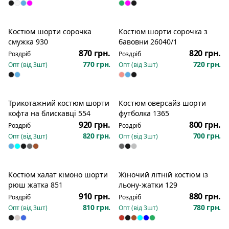
Костюм шорти сорочка
Костюм шорти сорочка з
смужка 930
бавовни 26040/1
870 грн.
820 грн.
Роздріб
Роздріб
770 грн.
720 грн.
Опт (від
3
шт)
Опт (від
3
шт)
Трикотажний костюм шорти
Костюм оверсайз шорти
кофта на блискавці 554
футболка 1365
920 грн.
800 грн.
Роздріб
Роздріб
820 грн.
700 грн.
Опт (від
3
шт)
Опт (від
3
шт)
Костюм халат кімоно шорти
Жіночий літній костюм із
рюш жатка 851
льону-жатки 129
910 грн.
880 грн.
Роздріб
Роздріб
810 грн.
780 грн.
Опт (від
3
шт)
Опт (від
3
шт)