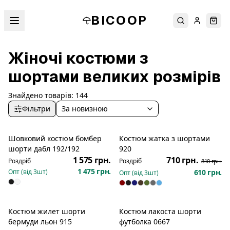
BICOOP
Пошук
Увійти
Кош
Жіночі костюми з
шортами великих розмірів
Знайдено товарів:
144
Фільтри
За новизною
Шовковий костюм бомбер
Костюм жатка з шортами
Новинка
Розпродаж
шорти дабл 192/192
920
1 575 грн.
710 грн.
Роздріб
Роздріб
810 грн.
1 475 грн.
Опт (від
3
шт)
610 грн.
Опт (від
3
шт)
Костюм жилет шорти
Костюм лакоста шорти
Розпродаж
Розпродаж
бермуди льон 915
футболка 0667