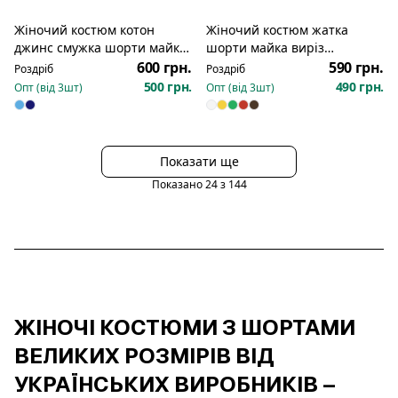
Жіночий костюм котон
Жіночий костюм жатка
джинс смужка шорти майка
шорти майка виріз
270
крапелька 279
600 грн.
590 грн.
Роздріб
Роздріб
500 грн.
490 грн.
Опт (від
3
шт)
Опт (від
3
шт)
Показати ще
Показано
24
з
144
ЖІНОЧІ КОСТЮМИ З ШОРТАМИ
ВЕЛИКИХ РОЗМІРІВ ВІД
УКРАЇНСЬКИХ ВИРОБНИКІВ –