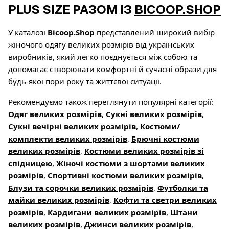
PLUS SIZE РАЗОМ ІЗ
BICOOP.SHOP
У каталозі
Bicoop.Shop
представлений широкий вибір
жіночого одягу великих розмірів від українських
виробників, який легко поєднується між собою та
допомагає створювати комфортні й сучасні образи для
будь-якої пори року та життєвої ситуації.
Рекомендуємо також переглянути популярні категорії:
Одяг великих розмірів
,
Сукні великих розмірів
,
Сукні вечірні великих розмірів
,
Костюми/
комплекти великих розмірів
,
Брючні костюми
великих розмірів
,
Костюми великих розмірів зі
спідницею
,
Жіночі костюми з шортами великих
розмірів
,
Спортивні костюми великих розмірів
,
Блузи та сорочки великих розмірів
,
Футболки та
майки великих розмірів
,
Кофти та светри великих
розмірів
,
Кардигани великих розмірів
,
Штани
великих розмірів
,
Джинси великих розмірів
,