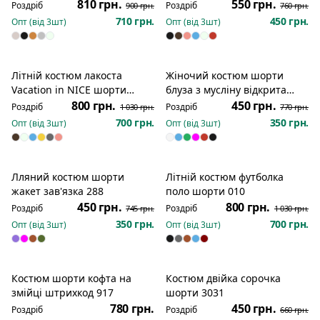
810 грн.
550 грн.
Роздріб
Роздріб
900 грн.
760 грн.
710 грн.
450 грн.
Опт (від
3
шт)
Опт (від
3
шт)
Літній костюм лакоста
Жіночий костюм шорти
Розпродаж
Розпродаж
Vacation in NICE шорти
блуза з мусліну відкрита
футболка 011
спинка 263
800 грн.
450 грн.
Роздріб
Роздріб
1 030 грн.
770 грн.
700 грн.
350 грн.
Опт (від
3
шт)
Опт (від
3
шт)
Лляний костюм шорти
Літній костюм футболка
Розпродаж
Розпродаж
жакет зав'язка 288
поло шорти 010
450 грн.
800 грн.
Роздріб
Роздріб
745 грн.
1 030 грн.
350 грн.
700 грн.
Опт (від
3
шт)
Опт (від
3
шт)
Костюм шорти кофта на
Костюм двійка сорочка
Розпродаж
змійці штрихкод 917
шорти 3031
780 грн.
450 грн.
Роздріб
Роздріб
660 грн.