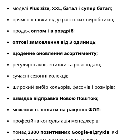
моделі
Plus Size, XXL, батал і супер батал
;
прямі поставки від українських виробників;
продаж
оптом і в роздріб
;
оптові замовлення від 3 одиниць
;
щоденне оновлення асортименту
;
регулярні акції, знижки та розпродажі;
сучасні сезонні колекції;
широкий вибір кольорів, фасонів і розмірів;
швидка відправка Новою Поштою
;
можливість
оплати на рахунок ФОП
;
професійна консультація менеджерів;
понад
2300 позитивних Google-відгуків
, які
підтверджують високу якість сервісу.