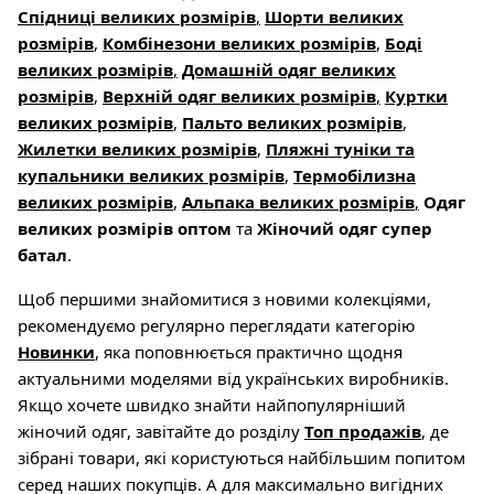
Спідниці великих розмірів
,
Шорти великих
розмірів
,
Комбінезони великих розмірів
,
Боді
великих розмірів
,
Домашній одяг великих
розмірів
,
Верхній одяг великих розмірів
,
Куртки
великих розмірів
,
Пальто великих розмірів
,
Жилетки великих розмірів
,
Пляжні туніки та
купальники великих розмірів
,
Термобілизна
великих розмірів
,
Альпака великих розмірів
,
Одяг
великих розмірів оптом
та
Жіночий одяг супер
батал
.
Щоб першими знайомитися з новими колекціями,
рекомендуємо регулярно переглядати категорію
Новинки
, яка поповнюється практично щодня
актуальними моделями від українських виробників.
Якщо хочете швидко знайти найпопулярніший
жіночий одяг, завітайте до розділу
Топ продажів
, де
зібрані товари, які користуються найбільшим попитом
серед наших покупців. А для максимально вигідних