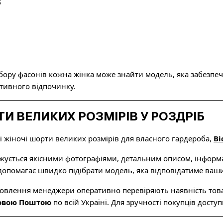
;
ру фасонів кожна жінка може знайти модель, яка забезпечи
ктивного відпочинку.
И ВЕЛИКИХ РОЗМІРІВ У РОЗДРІБ
і жіночі шорти великих розмірів для власного гардероба,
Bi
ується якісними фотографіями, детальним описом, інформац
 допомагає швидко підібрати модель, яка відповідатиме ва
овлення менеджери оперативно перевіряють наявність това
Новою Поштою
по всій Україні. Для зручності покупців досту