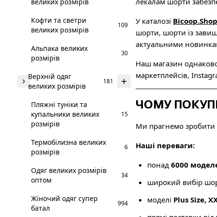
лекалам шорти забезпе
великих розмірів
Кофти та светри
У каталозі
Bicoop.Sho
109
великих розмірів
шорти, шорти із завищ
актуальними новинкам
Альпака великих
30
розмірів
Наш магазин однаково 
маркетплейсів, Instagr
Верхній одяг
181
великих розмірів
ЧОМУ ПОКУП
Пляжні туніки та
купальники великих
15
розмірів
Ми прагнемо зробити
Термобілизна великих
Наші переваги:
6
розмірів
понад
6000 модел
Одяг великих розмірів
34
оптом
широкий вибір шор
Жіночий одяг супер
моделі
Plus Size, X
994
батал