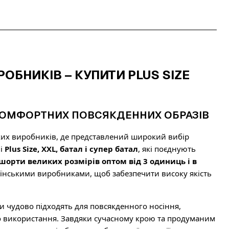
ОБНИКІВ – КУПИТИ PLUS SIZE
А КОМФОРТНИХ ПОВСЯКДЕННИХ ОБРАЗІВ
ьких виробників, де представлений широкий вибір
лі
Plus Size, XXL, батал і супер батал
, які поєднують
шорти великих розмірів оптом від 3 одиниць і в
аїнськими виробниками, щоб забезпечити високу якість
и чудово підходять для повсякденного носіння,
го використання. Завдяки сучасному крою та продуманим