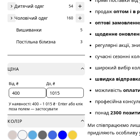
прямі поставки від
Дитячий одяг
54
продаж
оптом і в 
Чоловічий одяг
160
оптові замовленн
Вишиванки
5
щоденне оновлен
Постільна білизна
3
регулярні акції, зн
сучасні сезонні коле
широкий вибір коль
ЦІНА
швидка відправк
Від, ₴
До, ₴
можливість
оплати
професійна консуль
У наявності:
400
–
1 015
₴
·
Enter або клік
поза полем — застосувати
понад
2300 позити
КОЛІР
Ми співпрацюємо лише 
приділяють особливу у