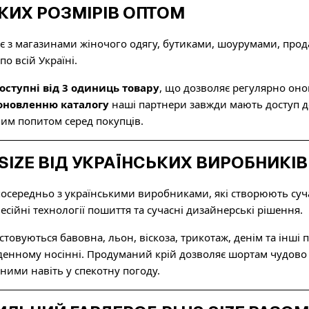
КИХ РОЗМІРІВ ОПТОМ
 з магазинами жіночого одягу, бутиками, шоурумами, прода
о всій Україні.
оступні від 3 одиниць товару
, що дозволяє регулярно он
новленню каталогу
наші партнери завжди мають доступ до н
им попитом серед покупців.
SIZE ВІД УКРАЇНСЬКИХ ВИРОБНИКІВ
середньо з українськими виробниками, які створюють сучас
ійні технології пошиття та сучасні дизайнерські рішення.
товуються бавовна, льон, віскоза, трикотаж, денім та інші 
денному носінні. Продуманий крій дозволяє шортам чудово си
ими навіть у спекотну погоду.