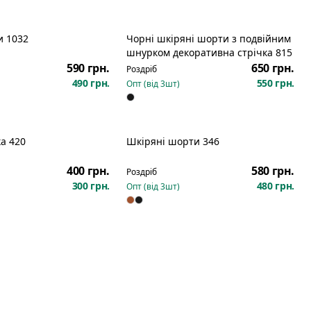
и 1032
Чорні шкіряні шорти з подвійним
шнурком декоративна стрічка 815
590 грн.
650 грн.
Роздріб
490 грн.
550 грн.
Опт (від
3
шт)
а 420
Шкіряні шорти 346
400 грн.
580 грн.
Роздріб
300 грн.
480 грн.
Опт (від
3
шт)