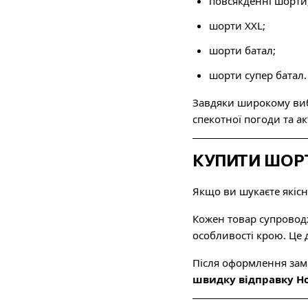
повсякденні шорти
шорти XXL;
шорти батал;
шорти супер батал.
Завдяки широкому вибо
спекотної погоди та а
КУПИТИ ШОРТ
Якщо ви шукаєте якісн
Кожен товар супроводж
особливості крою. Це
Після оформлення зам
швидку відправку 