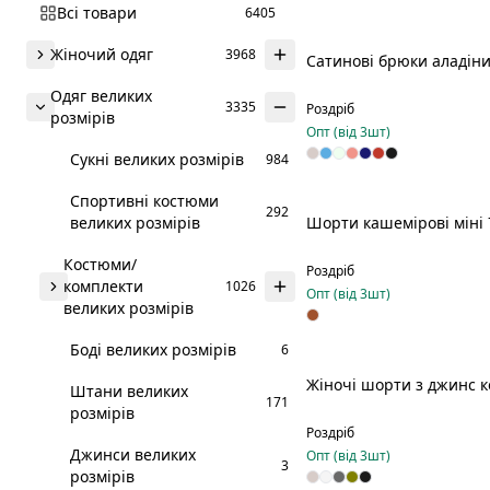
Всі товари
6405
Жіночий одяг
3968
Сатинові брюки аладіни
Одяг великих
3335
Роздріб
розмірів
Опт (від
3
шт)
Сукні великих розмірів
984
Спортивні костюми
292
великих розмірів
Шорти кашемірові міні 
Костюми/
Роздріб
комплекти
1026
Опт (від
3
шт)
великих розмірів
Боді великих розмірів
6
Жіночі шорти з джинс к
Штани великих
171
розмірів
Роздріб
Джинси великих
Опт (від
3
шт)
3
розмірів