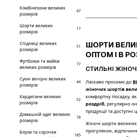
Комбінезони великих
47
розмірів
Шорти великих
17
розмірів
ШОРТИ ВЕЛИК
Спідниці великих
51
розмірів
ОПТОМ І В РО
Футболки та майки
77
великих розмірів
СТИЛЬНІ ЖІНОЧ
Сукні вечірні великих
Ласкаво просимо до
B
44
розмірів
жіночих шортів вели
комфортну посадку, я
Кардигани великих
52
розмірів
роздріб
, регулярно о
продукції та доступні ц
Домашній одяг великих
78
розмірів
Жіночі шорти великих 
прогулянок, відпочин
Блузи та сорочки
185