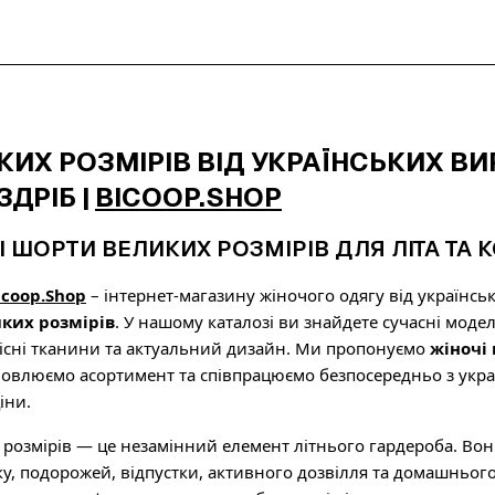
ИХ РОЗМІРІВ ВІД УКРАЇНСЬКИХ ВИР
ЗДРІБ |
BICOOP.SHOP
І ШОРТИ ВЕЛИКИХ РОЗМІРІВ ДЛЯ ЛІТА Т
icoop.Shop
– інтернет-магазину жіночого одягу від українс
ких розмірів
. У нашому каталозі ви знайдете сучасні моде
кісні тканини та актуальний дизайн. Ми пропонуємо
жіночі 
новлюємо асортимент та співпрацюємо безпосередньо з укр
іни.
розмірів — це незамінний елемент літнього гардероба. Вон
ку, подорожей, відпустки, активного дозвілля та домашньо