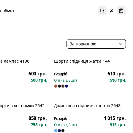
 обмін
Пошук
Увійти
Коши
За новизною
а лампас 4106
Шорти спідниця жатка 144
600 грн.
610 грн.
Роздріб
500 грн.
510 грн.
Опт (від
3
шт)
орти з костюмки 2642
Джинсова спідниця-шорти 2648
858 грн.
1 015 грн.
Роздріб
758 грн.
915 грн.
Опт (від
3
шт)