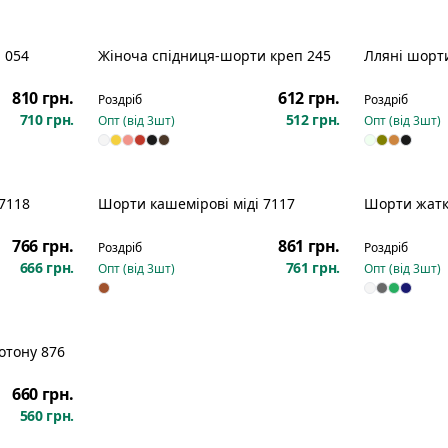
 054
Жіноча спідниця-шорти креп 245
Лляні шорт
810 грн.
612 грн.
Роздріб
Роздріб
710 грн.
512 грн.
Опт (від
3
шт)
Опт (від
3
шт)
7118
Шорти кашемірові міді 7117
Шорти жатк
766 грн.
861 грн.
Роздріб
Роздріб
666 грн.
761 грн.
Опт (від
3
шт)
Опт (від
3
шт)
отону 876
660 грн.
560 грн.