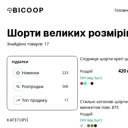
BICOOP
Голов
Шорти великих розмірі
Знайдено товарів:
17
Спідниця шорти креп 
ПІДБІРКИ
Р
420 
Роздріб
Новинки
223
Опт (від
3
шт)
Розпродаж
506
Топ продажу
17
Стильні котонові шорти
манжетом пояс 875
Роздріб
КАТЕГОРІЇ
Опт (від
3
шт)