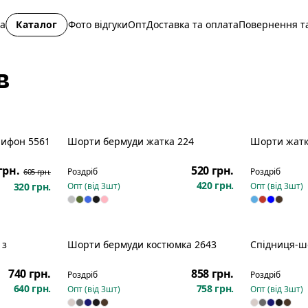
на
Каталог
Фото відгуки
Опт
Доставка та оплата
Повернення та
в
шифон 5561
Шорти бермуди жатка 224
Шорти жатк
озпродаж
грн.
520 грн.
Роздріб
Роздріб
605 грн.
420 грн.
320 грн.
Опт (від
3
шт)
Опт (від
3
шт)
 з
Шорти бермуди костюмка 2643
Спідниця-ш
740 грн.
858 грн.
Роздріб
Роздріб
640 грн.
758 грн.
Опт (від
3
шт)
Опт (від
3
шт)