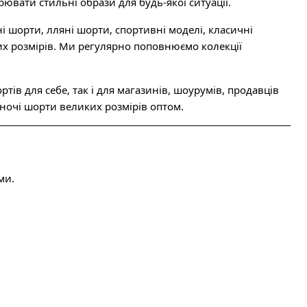
ювати стильні образи для будь-якої ситуації.
і шорти, лляні шорти, спортивні моделі, класичні
их розмірів. Ми регулярно поповнюємо колекції
ів для себе, так і для магазинів, шоурумів, продавців
жіночі шорти великих розмірів оптом.
ми.