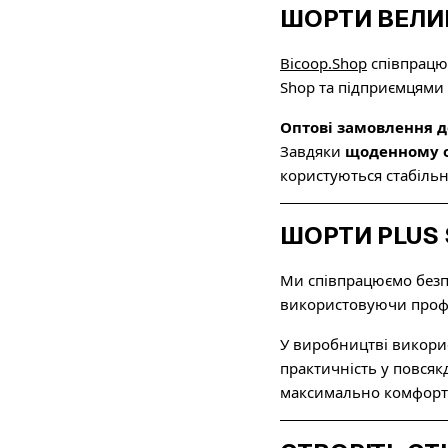
ШОРТИ ВЕЛИ
Bicoop.Shop
співпрацює
Shop та підприємцями п
Оптові замовлення д
Завдяки
щоденному о
користуються стабільн
ШОРТИ PLUS 
Ми співпрацюємо безпо
використовуючи профес
У виробництві викорис
практичність у повсяк
максимально комфортн