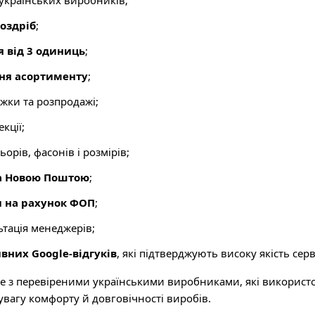
 українських виробників;
роздріб
;
я від 3 одиниць
;
ня асортименту
;
ижки та розпродажі;
кції;
орів, фасонів і розмірів;
а Новою Поштою
;
 на рахунок ФОП
;
тація менеджерів;
вних Google-відгуків
, які підтверджують високу якість серв
з перевіреними українськими виробниками, які використову
вагу комфорту й довговічності виробів.