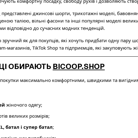
чують комфортну посадку, свободу рухів і дозволяють створ
p
представлені джинсові шорти, трикотажні моделі, бавовнян
еною талією, вільні фасони та інші популярні моделі велик
и відповідно до сучасних модних тенденцій.
зручний як для покупців, які хочуть придбати одну пару шорт
am-магазинів, TikTok Shop та підприємців, які закуповують 
ЦІ ОБИРАЮТЬ
BICOOP.SHOP
 покупки максимально комфортними, швидкими та вигідни
ей
жіночого одягу;
тів великих розмірів;
XL, батал і супер батал
;