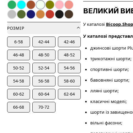
ВЕЛИКИЙ ВИБ
У каталозі
Bicoop.Sho
РОЗМІР
У каталозі представл
6-58
42-44
42-46
джинсові шорти Plus
46-48
48-50
48-52
трикотажні шорти;
50-52
52-54
54-56
спортивні шорти;
бавовняні шорти;
54-58
56-58
58-60
лляні шорти;
60-62
60-64
62-64
класичні моделі;
66-68
70-72
шорти із завищено
вільні фасони;