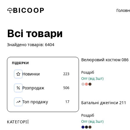
BICOOP
Голов
Всі товари
Знайдено товарів:
6404
Велюровий костюм 086
ПІДБІРКИ
Роздріб
Новинки
223
Опт (від
3
шт)
Розпродаж
506
Топ продажу
17
Батальні джегінси 211
Роздріб
КАТЕГОРІЇ
Опт (від
3
шт)