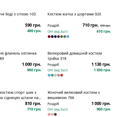
че боді з сіткою 103
Костюм жатка з шортами 920
Розпродаж
590 грн.
710 грн.
Роздріб
810 грн.
490 грн.
610 грн.
Опт (від
3
шт)
ня фланель клітинка
Велюровий домашній костюм
89
трійка 318
1 000 грн.
1 130 грн.
Роздріб
900 грн.
1 030 грн.
Опт (від
3
шт)
костюм спорт шик з
Жіночий велюовий костюм з
на сідницях штани на
вишивкою 766
292
810 грн.
1 000 грн.
Роздріб
710 грн.
900 грн.
Опт (від
3
шт)