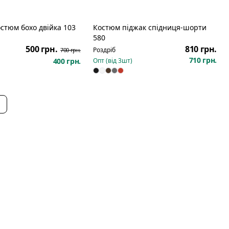
стюм бохо двійка 103
Костюм піджак спідниця-шорти
Розпродаж
580
500 грн.
810 грн.
Роздріб
700 грн.
710 грн.
400 грн.
Опт (від
3
шт)