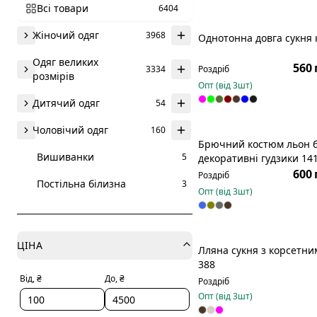
Всі товари
6404
Жіночий одяг
3968
Однотонна довга сукня 
Р
Одяг великих
560 
3334
Роздріб
розмірів
Опт (від
3
шт)
Дитячий одяг
54
Чоловічий одяг
160
Брючний костюм льон 
Р
Вишиванки
5
декоративні гудзики 14
600 
Роздріб
Постільна білизна
3
Опт (від
3
шт)
ЦІНА
Лляна сукня з корсетни
388
Від, ₴
До, ₴
Роздріб
Опт (від
3
шт)