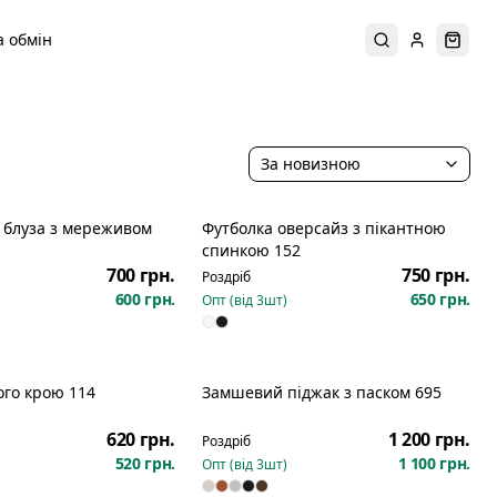
 обмін
Пошук
Увійти
Коши
За новизною
 блуза з мереживом
Футболка оверсайз з пікантною
спинкою 152
700 грн.
750 грн.
Роздріб
600 грн.
650 грн.
Опт (від
3
шт)
ого крою 114
Замшевий піджак з паском 695
620 грн.
1 200 грн.
Роздріб
520 грн.
1 100 грн.
Опт (від
3
шт)