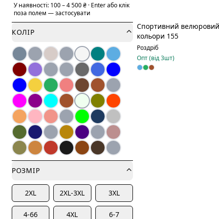
У наявності:
100
–
4 500
₴
·
Enter або клік
поза полем — застосувати
Спортивний велюровий
КОЛІР
кольори 155
Роздріб
Опт (від
3
шт)
РОЗМІР
2XL
2XL-3XL
3XL
4-66
4XL
6-7