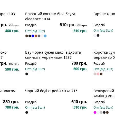
креп 1031
Брючний костюм біла блуза
Гаряче жіно
озпродаж
Розпродаж
elegance 1034
грн.
610 грн.
Роздріб
Роздріб
710 грн.
790 грн.
460 грн.
510 грн.
Опт (від
3
шт)
Опт (від
3
шт)
бохо
Вау чорна сукня максі відкрита
Коротка сук
озпродаж
17
спинка з мереживом 1287
мереживо 0
грн.
700 грн.
Роздріб
Роздріб
850 грн.
600 грн.
500 грн.
Опт (від
3
шт)
Опт (від
3
шт)
м поясом
Чорний боді стрейч сітка 715
Велюровий 
камінцями 
фіксаторах 
880 грн.
610 грн.
Роздріб
Роздріб
780 грн.
510 грн.
Опт (від
3
шт)
Опт (від
3
шт)