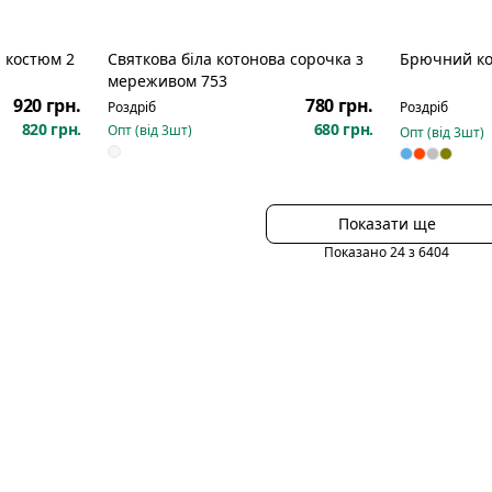
 костюм 2
Святкова біла котонова сорочка з
Брючний ко
мереживом 753
920 грн.
780 грн.
Роздріб
Роздріб
820 грн.
680 грн.
Опт (від
3
шт)
Опт (від
3
шт)
Показати ще
Показано
24
з
6404