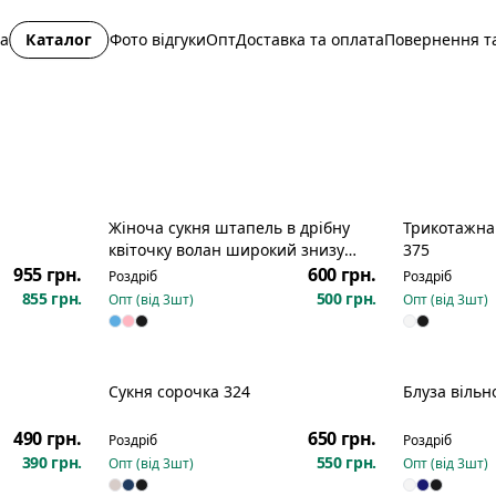
на
Каталог
Фото відгуки
Опт
Доставка та оплата
Повернення та
Жіноча сукня штапель в дрібну
Трикотажна
квіточку волан широкий знизу
375
короткий рукав 351
955 грн.
600 грн.
Роздріб
Роздріб
855 грн.
500 грн.
Опт (від
3
шт)
Опт (від
3
шт)
Сукня сорочка 324
Блуза вільн
490 грн.
650 грн.
Роздріб
Роздріб
390 грн.
550 грн.
Опт (від
3
шт)
Опт (від
3
шт)