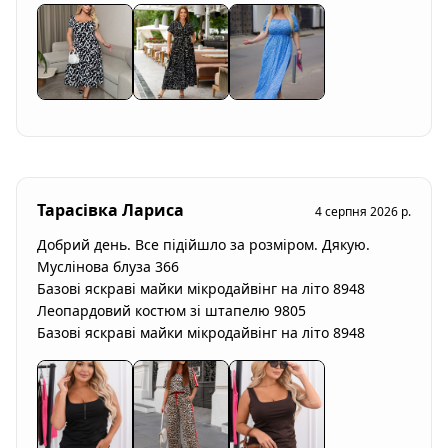
Тарасівка Лариса
4 серпня 2026 р.
Добрий день. Все підійшло за розміром. Дякую.

Муслінова блуза 366

Базові яскраві майки мікродайвінг на літо 8948 

Леопардовий костюм зі штапелю 9805

Базові яскраві майки мікродайвінг на літо 8948