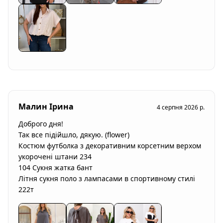
Малин Ірина
4 серпня 2026 р.
Доброго дня!

Так все підійшло, дякую. (flower)

Костюм футболка з декоративним корсетним верхом 
укорочені штани 234

104 Сукня жатка бант

Літня сукня поло з лампасами в спортивному стилі 
222т