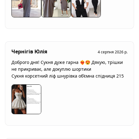
Чернігів Юлія
4 серпня 2026 р.
Доброго дня! Сукня дуже гарна ❤️‍🔥😍 Дякую, трішки 
не прикриває, але докуплю шортики

Сукня корсетний ліф шнурівка об’ємна спідниця 215