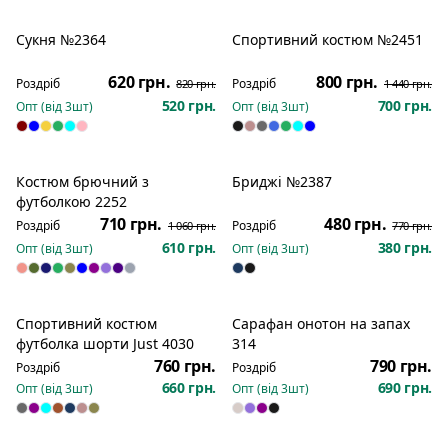
Сукня №2364
Спортивний костюм №2451
Розпродаж
Розпродаж
620 грн.
800 грн.
Роздріб
Роздріб
820 грн.
1 440 грн.
520 грн.
700 грн.
Опт (від
3
шт)
Опт (від
3
шт)
Костюм брючний з
Бриджі №2387
Розпродаж
Розпродаж
футболкою 2252
710 грн.
480 грн.
Роздріб
Роздріб
1 060 грн.
770 грн.
610 грн.
380 грн.
Опт (від
3
шт)
Опт (від
3
шт)
Спортивний костюм
Сарафан онотон на запах
футболка шорти Just 4030
314
760 грн.
790 грн.
Роздріб
Роздріб
660 грн.
690 грн.
Опт (від
3
шт)
Опт (від
3
шт)