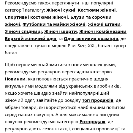
Рекомендуємо також переглянути інші популярні
категорії каталогу:
Жіночі сукні
,
Костюми жіночі
,
Спортивні костюми жіночі
,
Блузи та сорочки
жіночі
,
Футболки та майки жіночі
,
Жіночі штани
,
Ж
іночі спідниці
,
Жіночі шорти
,
Жіночі комбінезони
,
Верхній жіночий одяг
та
Одяг великих розмірів
, де
представлені сучасні моделі Plus Size, XXL, батал і супер
батал.
Щоб першими знайомитися з новими колекціями,
рекомендуємо регулярно переглядати категорію
Новинки
, яка поповнюється практично щодня
актуальними моделями від українських виробників.
Якщо хочете швидко знайти найпопулярніший
жіночий одяг, завітайте до розділу
Топ продажів
, де
зібрані товари, які користуються найбільшим попитом
серед наших покупців. А для максимально вигідних
покупок рекомендуємо категорію
Розпродаж
, де
регулярно діють сезонні акції, спеціальні пропозиції та