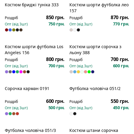
Костюм бриджі туніка 333
Костюм шорти футболка лео
157
850 грн.
870 грн.
Роздріб
Роздріб
750 грн.
770 грн.
Опт (від
3
шт)
Опт (від
3
шт)
Костюм шорти футболка Los
Костюм шорти сорочка з
Angeles 156
льону 388
800 грн.
700 грн.
Роздріб
Роздріб
700 грн.
600 грн.
Опт (від
3
шт)
Опт (від
3
шт)
Сорочка карман 0191
Футболка чоловіча 051/2
600 грн.
550 грн.
Роздріб
Роздріб
500 грн.
450 грн.
Опт (від
3
шт)
Опт (від
3
шт)
Футболка чоловіча 051/3
Костюм штани сорочка