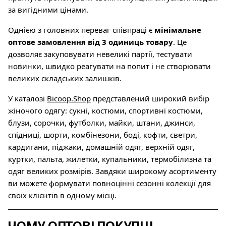
за вигідними цінами.
Однією з головних переваг співпраці є
мінімальне
оптове замовлення від 3 одиниць товару
. Це
дозволяє закуповувати невеликі партії, тестувати
новинки, швидко реагувати на попит і не створювати
великих складських залишків.
У каталозі
Bicoop.Shop
представлений широкий вибір
жіночого одягу: сукні, костюми, спортивні костюми,
блузи, сорочки, футболки, майки, штани, джинси,
спідниці, шорти, комбінезони, боді, кофти, светри,
кардигани, піджаки, домашній одяг, верхній одяг,
куртки, пальта, жилетки, купальники, термобілизна та
одяг великих розмірів. Завдяки широкому асортименту
ви можете формувати повноцінні сезонні колекції для
своїх клієнтів в одному місці.
ЧОМУ ОПТОВІ ПОКУПЦІ