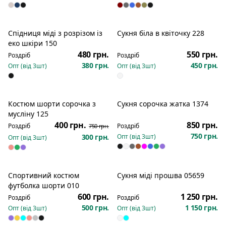
Спідниця міді з розрізом із
Сукня біла в квіточку 228
еко шкіри 150
480 грн.
550 грн.
Роздріб
Роздріб
380 грн.
450 грн.
Опт (від
3
шт)
Опт (від
3
шт)
Костюм шорти сорочка з
Сукня сорочка жатка 1374
Розпродаж
мусліну 125
400 грн.
850 грн.
Роздріб
Роздріб
750 грн.
750 грн.
300 грн.
Опт (від
3
шт)
Опт (від
3
шт)
Спортивний костюм
Сукня міді прошва 05659
футболка шорти 010
600 грн.
1 250 грн.
Роздріб
Роздріб
500 грн.
1 150 грн.
Опт (від
3
шт)
Опт (від
3
шт)