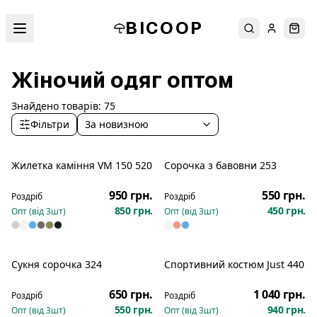
BICOOP
Пошук
Увійти
Кош
Жіночий одяг оптом
Знайдено товарів:
75
Фільтри
За новизною
Жилетка каміння VM 150 520
Сорочка з бавовни 253
950 грн.
550 грн.
Роздріб
Роздріб
850 грн.
450 грн.
Опт (від
3
шт)
Опт (від
3
шт)
Сукня сорочка 324
Спортивний костюм Just 440
650 грн.
1 040 грн.
Роздріб
Роздріб
550 грн.
940 грн.
Опт (від
3
шт)
Опт (від
3
шт)