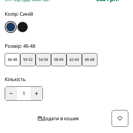
Колір:
Синій
Розмір:
46-48
46-48
50-52
54-56
58-60
62-64
66-68
Кількість
1
Додати в кошик