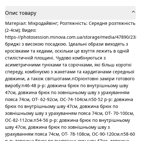
Опис товару
Матеріал: Мікродайвінг; Розтяжність: Середня розтяжність
(2-4см); Видео:
https-//photosession.minova.com.ua/storage/media/47890/2
бриджі з високою посадкою. Ідеальні образи виходять з
кросівками та кедами, оскільки це взуття лежить в одній
стилістичній площині. Чудово комбінуються з
асиметричними туніками та сорочками, які більш короткі
спереду, комбінуємо з жакетами та кардиганами середньої
довжини, а також світшотами.nОрієнтовні заміри готового
виробу:n46-48 р-р: довжина брюк по внутрішньому шву
47см, довжина брюк по зовнішньому шву з урахуванням
пояса 74см, ОТ- 62-92см, ОС-74-104см.n50-52 р-р: довжина
брюк по внутрішньому шву 47см, довжина брюк по
зовнішньому шву з урахуванням пояса 74см, ОТ- 70-100см,
ОС-82-112см.n54-56 р-р: довжина брюк по внутрішньому
шву 47см, довжина брюк по зовнішньому шву з
урахуванням пояса 74см, ОТ- 78-108см, ОС-90-120см.n58-60
р-р: довжина брюк по внутрішньому шву 47см, довжина