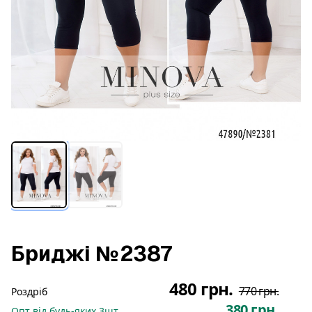
Бриджі №2387
480 грн.
770 грн.
Роздріб
380 грн.
Опт
від будь-яких
3
шт