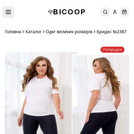
BICOOP
Пошук
Увійти
Кош
Головна
Каталог
Одяг великих розмірів
Бриджі №2387
Розпродаж