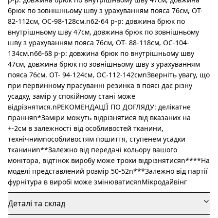
брюк по зовнішньому шву з урахуванням пояса 76см, ОТ-
82-112см, ОС-98-128см.n62-64 р-р: довжина брюк по
внутрішньому шву 47см, довжина брюк по зовнішньому
шву з урахуванням пояса 76см, ОТ- 88-118см, ОС-104-
134см.n66-68 р-р: довжина брюк по внутрішньому шву
47см, довжина брюк по зовнішньому шву з урахуванням
пояса 76см, ОТ- 94-124см, ОС-112-142смnЗверніть увагу, що
при первинному прасуванні резинка в поясі дає різну
усадку, замір у спокійному стані може
відрізнятися.nРЕКОМЕНДАЦІЇ ПО ДОГЛЯДУ: делікатне
пранняn*Заміри можуть відрізнятися від вказаних на
+-2см в залежності від особливостей тканини,
технічнимnособливостям пошиття, ступенем усадки
тканиниn**Залежно від передачі кольору вашого
монітора, відтінок виробу може трохи відрізнятисяn****На
моделі представлений розмір 50-52n***Залежно від партії
фурнітура в виробі може змінюватисяnМікродайвінг
Деталі та склад