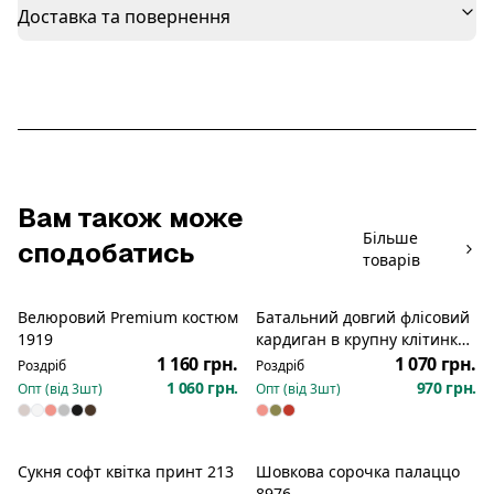
Доставка та повернення
Вам також може
Більше
сподобатись
товарів
Велюровий Premium костюм
Батальний довгий флісовий
1919
кардиган в крупну клітинку
з капюшоном на кнопках
1 160 грн.
1 070 грн.
Роздріб
Роздріб
1211
1 060 грн.
970 грн.
Опт (від
3
шт)
Опт (від
3
шт)
Сукня софт квітка принт 213
Шовкова сорочка палаццо
Новинка
Новинка
8976