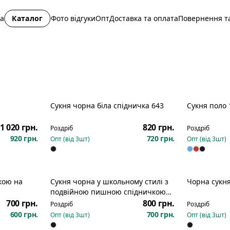
на
Каталог
Фото відгуки
Опт
Доставка та оплата
Повернення та
Сукня чорна біла спідничка 643
Сукня поло 
Новинка
Новинка
1 020 грн.
820 грн.
Роздріб
Роздріб
920 грн.
720 грн.
Опт (від
3
шт)
Опт (від
3
шт)
Сукня чорна у школьному стилі з
Чорна сукня
Новинка
Новинка
подвійною пишною спідничкою
579
700 грн.
800 грн.
Роздріб
Роздріб
600 грн.
700 грн.
Опт (від
3
шт)
Опт (від
3
шт)