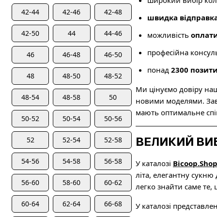
широкий вибір коль
42-44
42-46
42-48
швидка відправк
42-50
44
44-46
можливість
оплати
професійна консуль
46
46-48
46-50
понад
2300 позити
48
48-50
48-52
Ми цінуємо довіру наш
48-54
48-58
50
новими моделями. Завд
мають оптимальне спів
50-52
50-54
50-56
ВЕЛИКИЙ ВИ
52
52-54
52-58
54-56
54-58
56-58
У каталозі
Bicoop.Sho
літа, елегантну сукню
56-60
58-60
60-62
легко знайти саме те, 
60-64
62-64
66-68
У каталозі представлен