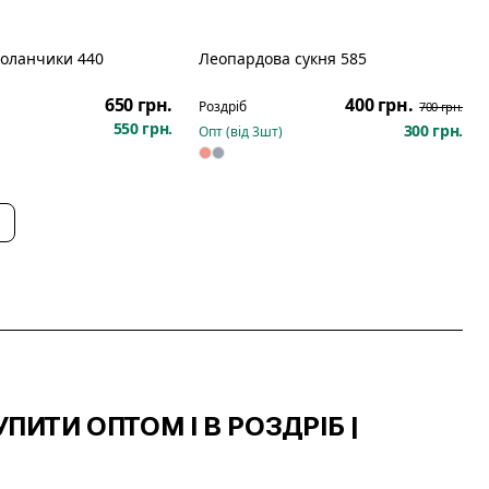
воланчики 440
Леопардова сукня 585
Розпродаж
650 грн.
400 грн.
Роздріб
700 грн.
550 грн.
300 грн.
Опт (від
3
шт)
ПИТИ ОПТОМ І В РОЗДРІБ |