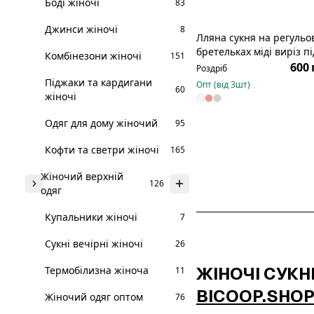
Боді жіночі
83
Джинси жіночі
8
Лляна сукня на регульо
Р
бретельках міді виріз п
Комбінезони жіночі
151
207
600 
Роздріб
Піджаки та кардигани
Опт (від
3
шт)
60
жіночі
Одяг для дому жіночий
95
Кофти та светри жіночі
165
Жіночий верхній
126
одяг
Купальники жіночі
7
Сукні вечірні жіночі
26
ЖІНОЧІ СУКНІ
Термобілизна жіноча
11
BICOOP.SHO
Жіночий одяг оптом
76