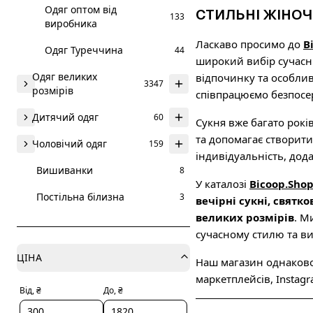
Одяг оптом від
СТИЛЬНІ ЖІНОЧ
133
виробника
Ласкаво просимо до
B
Одяг Туреччина
44
широкий вибір сучасни
Одяг великих
відпочинку та особли
3347
розмірів
співпрацюємо безпосе
Дитячий одяг
60
Сукня вже багато рокі
та допомагає створит
Чоловічий одяг
159
індивідуальність, дод
Вишиванки
8
У каталозі
Bicoop.Sho
Постільна білизна
3
вечірні сукні, святков
великих розмірів
. М
сучасному стилю та ви
ЦІНА
Наш магазин однаково 
маркетплейсів, Instagr
Від, ₴
До, ₴