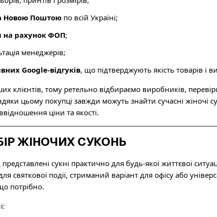
орів, принтів і розмірів;
а Новою Поштою
по всій Україні;
 на рахунок ФОП
;
тація менеджерів;
вних Google-відгуків
, що підтверджують якість товарів і 
их клієнтів, тому ретельно відбираємо виробників, перевір
яки цьому покупці завжди можуть знайти сучасні жіночі сук
відношення ціни та якості.
БІР ЖІНОЧИХ СУКОНЬ
p
представлені сукні практично для будь-якої життєвої ситуац
 для святкової події, стриманий варіант для офісу або унів
що потрібно.
і: