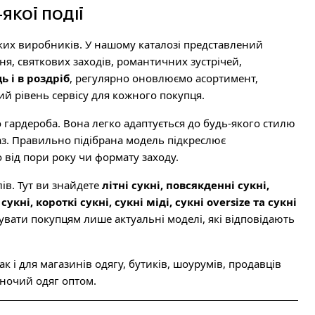
ЯКОЇ ПОДІЇ
ьких виробників. У нашому каталозі представлений
я, святкових заходів, романтичних зустрічей,
ь і в роздріб
, регулярно оновлюємо асортимент,
й рівень сервісу для кожного покупця.
 гардероба. Вона легко адаптується до будь-якого стилю
з. Правильно підібрана модель підкреслює
 від пори року чи формату заходу.
лів. Тут ви знайдете
літні сукні, повсякденні сукні,
сукні, короткі сукні, сукні міді, сукні oversize та сукні
вати покупцям лише актуальні моделі, які відповідають
к і для магазинів одягу, бутиків, шоурумів, продавців
жіночий одяг оптом.