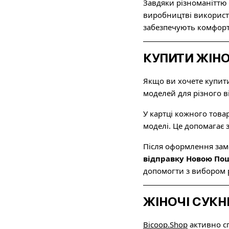
Завдяки різноманіттю 
виробництві використо
забезпечують комфорт 
КУПИТИ ЖІНО
Якщо ви хочете купит
моделей для різного ві
У картці кожного товар
моделі. Це допомагає 
Після оформлення зам
відправку Новою По
допомогти з вибором р
ЖІНОЧІ СУКН
Bicoop.Shop
активно сп