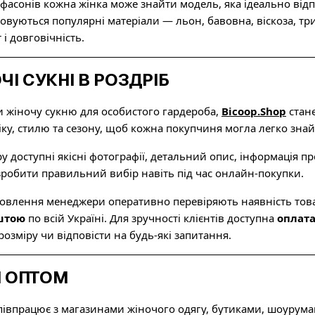
фасонів кожна жінка може знайти модель, яка ідеально відпов
вуються популярні матеріали — льон, бавовна, віскоза, три
і довговічність.
ЧІ СУКНІ В РОЗДРІБ
и жіночу сукню для особистого гардероба,
Bicoop.Shop
стан
ку, стилю та сезону, щоб кожна покупчиня могла легко знайт
у доступні якісні фотографії, детальний опис, інформація п
зробити правильний вибір навіть під час онлайн-покупки.
овлення менеджери оперативно перевіряють наявність това
штою
по всій Україні. Для зручності клієнтів доступна
оплата
озміру чи відповісти на будь-які запитання.
І ОПТОМ
івпрацює з магазинами жіночого одягу, бутиками, шоурума