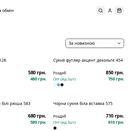
 обмін
Пошук
Увійти
Коши
За новизною
128
Сукня футляр акцент декольте 454
Новинка
580 грн.
850 грн.
Роздріб
480 грн.
750 грн.
Опт (від
3
шт)
 білі рюша 583
Чорна сукня біла вставка 575
Новинка
680 грн.
710 грн.
Роздріб
580 грн.
610 грн.
Опт (від
3
шт)