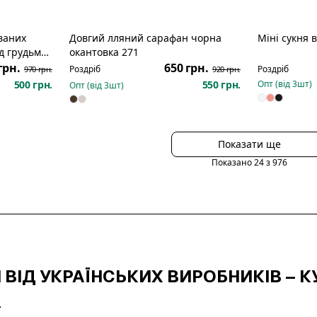
ваних
Довгий лляний сарафан чорна
Міні сукня 
озпродаж
Розпродаж
Новинка
ід грудьми
окантовка 271
грн.
650 грн.
Роздріб
Роздріб
970 грн.
920 грн.
500 грн.
550 грн.
Опт (від
3
шт)
Опт (від
3
шт)
Показати ще
Показано
24
з
976
 ВІД УКРАЇНСЬКИХ ВИРОБНИКІВ – КУ
P