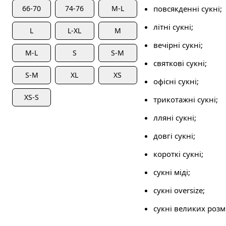
66-70
74-76
М-L
повсякденні сукні;
літні сукні;
L
L-XL
M
вечірні сукні;
M-L
S
S-М
святкові сукні;
S-M
XL
XS
офісні сукні;
XS-S
трикотажні сукні;
лляні сукні;
довгі сукні;
короткі сукні;
сукні міді;
сукні oversize;
сукні великих розмі