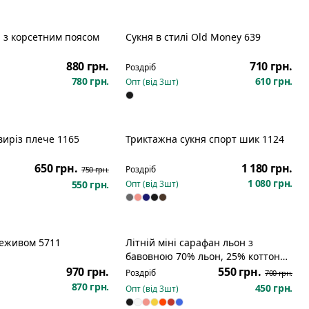
 з корсетним поясом
Сукня в стилі Old Money 639
880 грн.
710 грн.
Роздріб
780 грн.
610 грн.
Опт (від
3
шт)
виріз плече 1165
Триктажна сукня спорт шик 1124
Розпродаж
650 грн.
1 180 грн.
Роздріб
750 грн.
1 080 грн.
550 грн.
Опт (від
3
шт)
реживом 5711
Літній міні сарафан льон з
Розпродаж
бавовною 70% льон, 25% коттон
шнурівка спинка 101
970 грн.
550 грн.
Роздріб
700 грн.
870 грн.
450 грн.
Опт (від
3
шт)