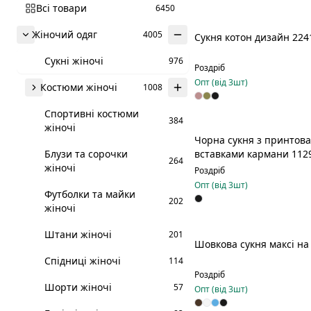
Всі товари
6450
Жіночий одяг
4005
Сукня котон дизайн 224
Новинка
Сукні жіночі
976
Роздріб
Опт (від
3
шт)
Костюми жіночі
1008
Спортивні костюми
384
жіночі
Чорна сукня з принтов
Блузи та сорочки
вставками кармани 112
264
жіночі
Роздріб
Опт (від
3
шт)
Футболки та майки
202
жіночі
Штани жіночі
201
Шовкова сукня максі н
Новинка
Спідниці жіночі
114
Роздріб
Шорти жіночі
57
Опт (від
3
шт)