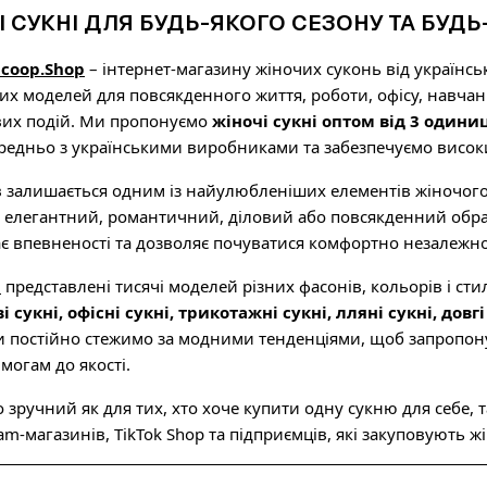
І СУКНІ ДЛЯ БУДЬ-ЯКОГО СЕЗОНУ ТА БУДЬ-
icoop.Shop
– інтернет-магазину жіночих суконь від українс
х моделей для повсякденного життя, роботи, офісу, навчанн
вих подій. Ми пропонуємо
жіночі сукні оптом від 3 одиниц
редньо з українськими виробниками та забезпечуємо високи
в залишається одним із найулюбленіших елементів жіночого
и елегантний, романтичний, діловий або повсякденний обра
ає впевненості та дозволяє почуватися комфортно незалежно
p
представлені тисячі моделей різних фасонів, кольорів і сти
і сукні, офісні сукні, трикотажні сукні, лляні сукні, довгі 
и постійно стежимо за модними тенденціями, щоб запропону
могам до якості.
зручний як для тих, хто хоче купити одну сукню для себе, та
am-магазинів, TikTok Shop та підприємців, які закуповують 