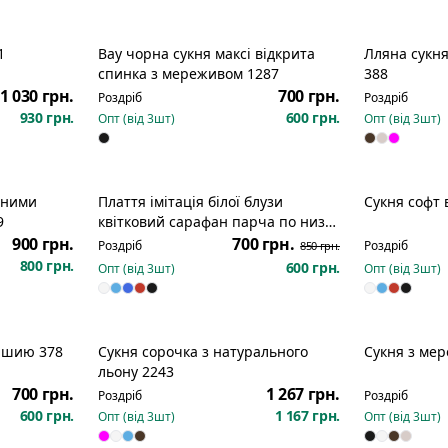
1
Вау чорна сукня максі відкрита
Лляна сукня
спинка з мереживом 1287
388
1 030 грн.
700 грн.
Роздріб
Роздріб
930 грн.
600 грн.
Опт (від
3
шт)
Опт (від
3
шт)
аними
Плаття імітація білої блузи
Сукня софт 
Розпродаж
9
квітковий сарафан парча по низу
1133
900 грн.
700 грн.
Роздріб
Роздріб
850 грн.
800 грн.
600 грн.
Опт (від
3
шт)
Опт (від
3
шт)
а шию 378
Сукня сорочка з натурального
Сукня з ме
Новинка
льону 2243
700 грн.
1 267 грн.
Роздріб
Роздріб
600 грн.
1 167 грн.
Опт (від
3
шт)
Опт (від
3
шт)