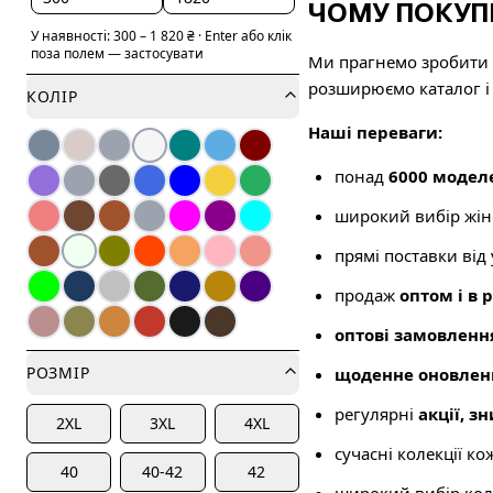
ЧОМУ ПОКУП
У наявності:
300
–
1 820
₴
·
Enter або клік
поза полем — застосувати
Ми прагнемо зробити 
розширюємо каталог і
КОЛІР
Наші переваги:
понад
6000 модел
широкий вибір жіно
прямі поставки від
продаж
оптом і в 
оптові замовленн
РОЗМІР
щоденне оновлен
регулярні
акції, з
2XL
3XL
4XL
сучасні колекції ко
40
40-42
42