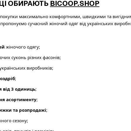
ЦІ ОБИРАЮТЬ
BICOOP.SHOP
покупки максимально комфортними, швидкими та вигідними
 пропонуємо сучасний жіночий одяг від українських виробн
ей
жіночого одягу;
чих суконь різних фасонів;
 українських виробників;
роздріб
;
я від 3 одиниць
;
ня асортименту
;
нижки та розпродажі
;
жного сезону;