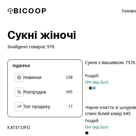
BICOOP
Голов
Сукні жіночі
Знайдено товарів:
976
Сукня з вишивкою 7576
ПІДБІРКИ
Новинка
Роздріб
Новинки
238
Опт (від
3
шт)
Розпродаж
505
Топ продажу
17
Чорне плаття зі шнурівкою на
Новинка
спині білий комір 645
Роздріб
КАТЕГОРІЇ
Опт (від
3
шт)