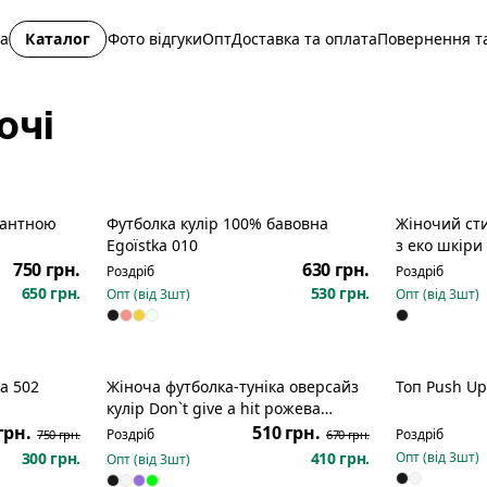
на
Каталог
Фото відгуки
Опт
Доставка та оплата
Повернення та
очі
кантною
Футболка кулір 100% бавовна
Жіночий ст
Egoїstka 010
з еко шкіри 
клинці 42-4
750 грн.
630 грн.
Роздріб
Роздріб
650 грн.
530 грн.
Опт (від
3
шт)
Опт (від
3
шт)
а 502
Жіноча футболка-туніка оверсайз
Топ Push Up
озпродаж
Розпродаж
Новинка
кулір Don`t give a hit рожева
пантера 868
грн.
510 грн.
Роздріб
Роздріб
750 грн.
670 грн.
300 грн.
410 грн.
Опт (від
3
шт)
Опт (від
3
шт)