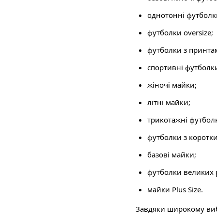
однотонні футболк
футболки oversize;
футболки з принта
спортивні футболк
жіночі майки;
літні майки;
трикотажні футбол
футболки з коротк
базові майки;
футболки великих р
майки Plus Size.
Завдяки широкому вибо