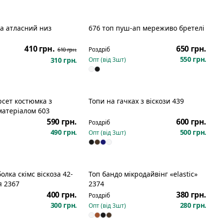
а атласний низ
676 топ пуш-ап мереживо бретелі
Розпродаж
Новинка
410 грн.
650 грн.
Роздріб
610 грн.
550 грн.
310 грн.
Опт (від
3
шт)
рсет костюмка з
Топи на гачках з віскози 439
матеріалом 603
590 грн.
600 грн.
Роздріб
490 грн.
500 грн.
Опт (від
3
шт)
олка скімс віскоза 42-
Топ бандо мікродайвінг «elastic»
я 2367
2374
400 грн.
380 грн.
Роздріб
300 грн.
280 грн.
Опт (від
3
шт)