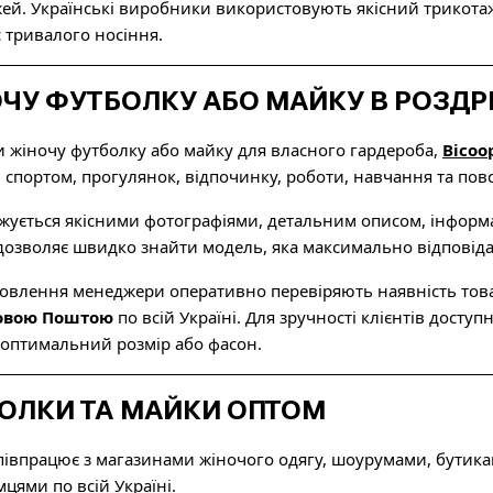
й. Українські виробники використовують якісний трикотаж,
с тривалого носіння.
ЧУ ФУТБОЛКУ АБО МАЙКУ В РОЗДР
и жіночу футболку або майку для власного гардероба,
Bicoo
ть спортом, прогулянок, відпочинку, роботи, навчання та по
ується якісними фотографіями, детальним описом, інформац
 дозволяє швидко знайти модель, яка максимально відпові
овлення менеджери оперативно перевіряють наявність това
Новою Поштою
по всій Україні. Для зручності клієнтів доступ
 оптимальний розмір або фасон.
БОЛКИ ТА МАЙКИ ОПТОМ
івпрацює з магазинами жіночого одягу, шоурумами, бутика
мцями по всій Україні.