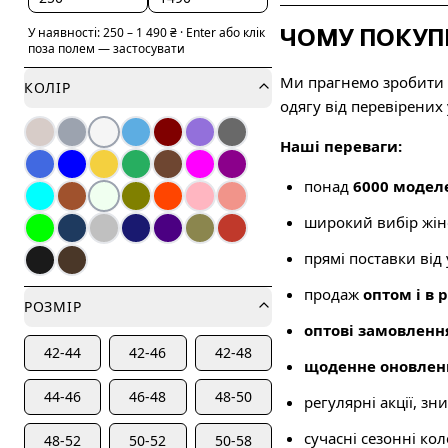
ЧОМУ ПОКУП
У наявності:
250
–
1 490
₴
·
Enter або клік
поза полем — застосувати
Ми прагнемо зробити 
КОЛІР
одягу від перевірених
Наші переваги:
понад
6000 модел
широкий вибір жін
прямі поставки від
продаж
оптом і в 
РОЗМІР
оптові замовленн
42-44
42-46
42-48
щоденне оновлен
44-46
46-48
48-50
регулярні акції, зн
сучасні сезонні коле
48-52
50-52
50-58