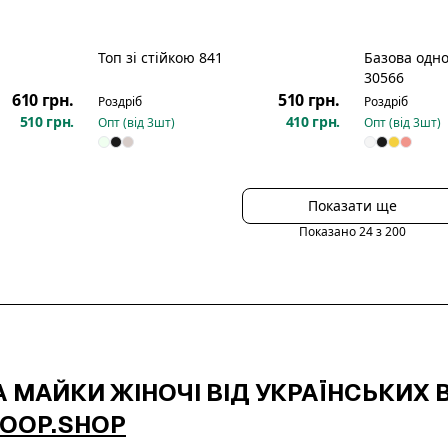
Топ зі стійкою 841
Базова одн
30566
610 грн.
510 грн.
Роздріб
Роздріб
510 грн.
410 грн.
Опт (від
3
шт)
Опт (від
3
шт)
Показати ще
Показано
24
з
200
 МАЙКИ ЖІНОЧІ ВІД УКРАЇНСЬКИХ В
COOP.SHOP