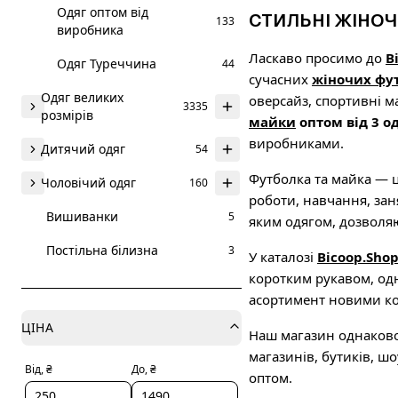
Одяг оптом від
СТИЛЬНІ ЖІНОЧ
133
виробника
Ласкаво просимо до
B
Одяг Туреччина
44
сучасних
жіночих фу
Одяг великих
оверсайз, спортивні м
3335
розмірів
майки
оптом від 3 о
виробниками.
Дитячий одяг
54
Футболка та майка — ц
Чоловічий одяг
160
роботи, навчання, зан
Вишиванки
5
яким одягом, дозволя
Постільна білизна
3
У каталозі
Bicoop.Sho
коротким рукавом, одн
асортимент новими ко
ЦІНА
Наш магазин однаково 
магазинів, бутиків, шо
Від, ₴
До, ₴
оптом.