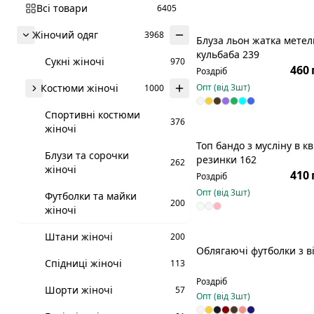
Всі товари
6405
Жіночий одяг
3968
Блуза льон жатка мете
Р
кульбаба 239
Сукні жіночі
970
460 
Роздріб
Костюми жіночі
Опт (від
3
шт)
1000
Спортивні костюми
376
жіночі
Топ бандо з мусліну в кв
Р
Блузи та сорочки
резинки 162
262
жіночі
410 
Роздріб
Опт (від
3
шт)
Футболки та майки
200
жіночі
Штани жіночі
200
Облягаючі футболки з в
Спідниці жіночі
113
Роздріб
Шорти жіночі
57
Опт (від
3
шт)