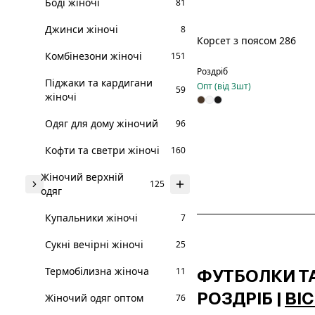
Боді жіночі
81
Джинси жіночі
8
Корсет з поясом 286
Комбінезони жіночі
151
Роздріб
Піджаки та кардигани
Опт (від
3
шт)
59
жіночі
Одяг для дому жіночий
96
Кофти та светри жіночі
160
Жіночий верхній
125
одяг
Купальники жіночі
7
Сукні вечірні жіночі
25
Термобілизна жіноча
11
ФУТБОЛКИ ТА
РОЗДРІБ |
BI
Жіночий одяг оптом
76