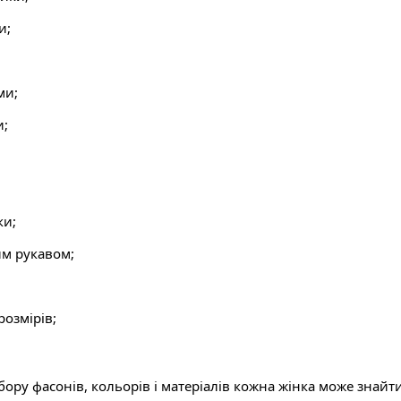
и;
ми;
и;
ки;
им рукавом;
озмірів;
ру фасонів, кольорів і матеріалів кожна жінка може знайт