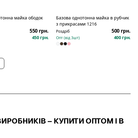
отонна майка ободок
Базова однотонна майка в рубчик
з прикрасами 1216
550 грн.
500 грн.
Роздріб
450 грн.
400 грн.
Опт (від
3
шт)
ИРОБНИКІВ – КУПИТИ ОПТОМ І В