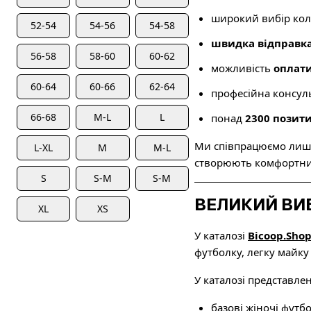
широкий вибір коль
52-54
54-56
54-58
швидка відправк
56-58
58-60
60-62
можливість
оплати
60-64
60-66
62-64
професійна консуль
66-68
М-L
L
понад
2300 позити
Ми співпрацюємо лише 
L-XL
M
M-L
створюють комфортний
S
S-М
S-M
ВЕЛИКИЙ ВИ
XL
XS
У каталозі
Bicoop.Sho
футболку, легку майку 
У каталозі представлен
базові жіночі футб