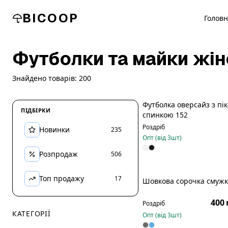
BICOOP
Голов
Футболки та майки жін
Знайдено товарів:
200
Футболка оверсайз з пі
ПІДБІРКИ
спинкою 152
Роздріб
Новинки
235
Опт (від
3
шт)
Розпродаж
506
Топ продажу
17
Шовкова сорочка смужк
Р
400 
Роздріб
КАТЕГОРІЇ
Опт (від
3
шт)