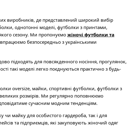
ьких виробників, де представлений широкий вибір
тболки, однотонні моделі, футболки з принтами,
ь-якого сезону. Ми пропонуємо
жіночі футболки та
івпрацюємо безпосередньо з українськими
дово підходять для повсякденного носіння, прогулянок,
сті такі моделі легко поєднуються практично з будь-
олки oversize, майки, спортивні футболки, футболки з
і великих розмірів. Ми регулярно поповнюємо
ідповідатиме сучасним модним тенденціям.
 чи майку для особистого гардероба, так і для
лейсів та підприємців, які закуповують жіночий одяг