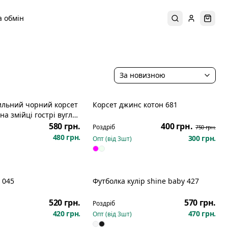
 обмін
Пошук
Увійти
Коши
За новизною
ильний чорний корсет
Корсет джинс котон 681
Розпродаж
на змійці гострі вугли
6 196
580 грн.
400 грн.
Роздріб
750 грн.
480 грн.
300 грн.
Опт (від
3
шт)
 045
Футболка кулір shine baby 427
Новинка
520 грн.
570 грн.
Роздріб
420 грн.
470 грн.
Опт (від
3
шт)