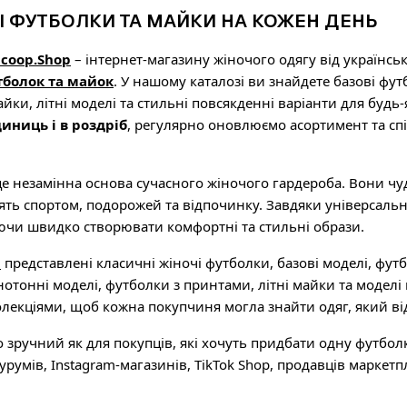
І ФУТБОЛКИ ТА МАЙКИ НА КОЖЕН ДЕНЬ
icoop.Shop
– інтернет-магазину жіночого одягу від українс
тболок та майок
. У нашому каталозі ви знайдете базові фу
айки, літні моделі та стильні повсякденні варіанти для буд
диниць і в роздріб
, регулярно оновлюємо асортимент та сп
е незамінна основа сучасного жіночого гардероба. Вони чу
ять спортом, подорожей та відпочинку. Завдяки універсально
ючи швидко створювати комфортні та стильні образи.
p
представлені класичні жіночі футболки, базові моделі, футб
отонні моделі, футболки з принтами, літні майки та модел
лекціями, щоб кожна покупчиня могла знайти одяг, який в
зручний як для покупців, які хочуть придбати одну футболку
урумів, Instagram-магазинів, TikTok Shop, продавців маркетп