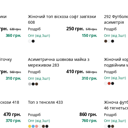
лики
Жіночий топ віскоза софт зав'язки
292 Футболк
озпродаж
Розпродаж
Новинка
608
асиметрія
грн.
250 грн.
Роздріб
Роздріб
630 грн.
570 грн.
360 грн.
150 грн.
Опт (від
3
шт)
Опт (від
3
шт)
іточку
Асиметрична шовкова майка з
Жіночий ко
озпродаж
Розпродаж
мереживом 283
подвійним 
грн.
410 грн.
Роздріб
Роздріб
560 грн.
500 грн.
310 грн.
310 грн.
Опт (від
3
шт)
Опт (від
3
шт)
іскози 418
Топ з тенселя 433
Жіноча футб
46 тягнетьс
470 грн.
860 грн.
Роздріб
Роздріб
370 грн.
760 грн.
Опт (від
3
шт)
Опт (від
3
шт)