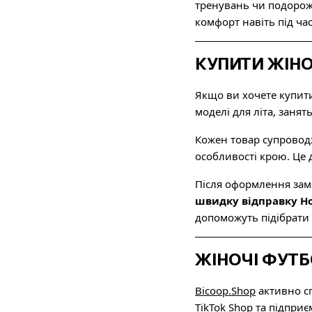
тренувань чи подороже
комфорт навіть під ча
КУПИТИ ЖІНО
Якщо ви хочете купит
моделі для літа, заня
Кожен товар супроводж
особливості крою. Це
Після оформлення зам
швидку відправку 
допоможуть підібрати
ЖІНОЧІ ФУТ
Bicoop.Shop
активно сп
TikTok Shop та підприє