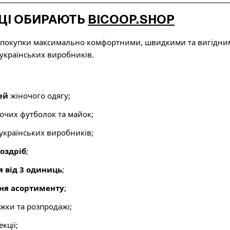
ЦІ ОБИРАЮТЬ
BICOOP.SHOP
покупки максимально комфортними, швидкими та вигідним
 українських виробників.
ей
жіночого одягу;
очих футболок та майок;
 українських виробників;
роздріб
;
я від 3 одиниць
;
ня асортименту
;
ижки та розпродажі;
кції;