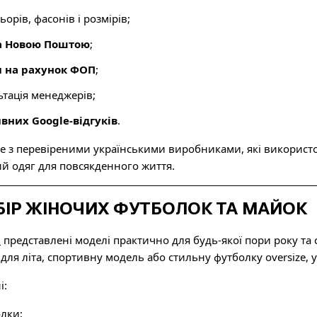
орів, фасонів і розмірів;
а Новою Поштою
;
 на рахунок ФОП
;
тація менеджерів;
вних Google-відгуків
.
з перевіреними українськими виробниками, які використову
 одяг для повсякденного життя.
БІР ЖІНОЧИХ ФУТБОЛОК ТА МАЙОК
p
представлені моделі практично для будь-якої пори року та 
для літа, спортивну модель або стильну футболку oversize, у
і:
олки;