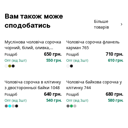
Вам також може
Більше
сподобатись
товарів
Муслінова чоловіча сорочка
Чоловіча сорочка фланель
чорний, білий, оливка,
карман 765
бежевий 691
650 грн.
710 грн.
Роздріб
Роздріб
550 грн.
610 грн.
Опт (від
3
шт)
Опт (від
3
шт)
Чоловіча сорочка в клітинку
Чоловіча байкова сорочка у
з двосторонньої байки 1048
клітинку 744
640 грн.
680 грн.
Роздріб
Роздріб
540 грн.
580 грн.
Опт (від
3
шт)
Опт (від
3
шт)