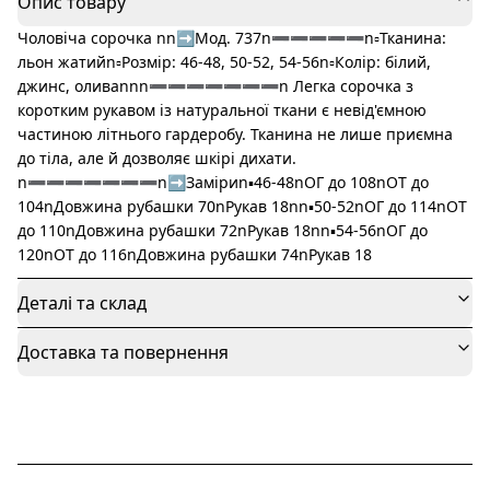
Опис товару
Чоловіча сорочка nn➡️Мод. 737n➖➖➖➖➖n▫️Тканина:
льон жатийn▫️Розмір: 46-48, 50-52, 54-56n▫️Колір: білий,
джинс, оливаnnn➖➖➖➖➖➖➖n Легка сорочка з
коротким рукавом із натуральної ткани є невід'ємною
частиною літнього гардеробу. Тканина не лише приємна
до тіла, але й дозволяє шкірі дихати.
n➖➖➖➖➖➖➖n➡️Заміриn▪️46-48nОГ до 108nОТ до
104nДовжина рубашки 70nРукав 18nn▪️50-52nОГ до 114nОТ
до 110nДовжина рубашки 72nРукав 18nn▪️54-56nОГ до
120nОТ до 116nДовжина рубашки 74nРукав 18
Деталі та склад
Доставка та повернення