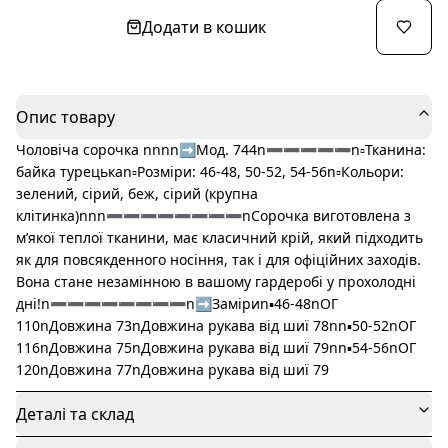
Додати в кошик
Опис товару
Чоловіча сорочка nnnn➡️Мод. 744n➖➖➖➖➖n▫️Тканина:
байка турецькаn▫️Розміри: 46-48, 50-52, 54-56n▫️Кольори:
зелений, сірий, беж, сірий (крупна
клітинка)nnn➖➖➖➖➖➖➖➖nСорочка виготовлена з
мʼякої теплої тканини, має класичний крій, який підходить
як для повсякденного носіння, так і для офіційних заходів.
Вона стане незамінною в вашому гардеробі у прохолодні
дні!n➖➖➖➖➖➖➖➖n➡️Заміриn▪️46-48nОГ
110nДовжина 73nДовжина рукава від шиї 78nn▪️50-52nОГ
116nДовжина 75nДовжина рукава від шиї 79nn▪️54-56nОГ
120nДовжина 77nДовжина рукава від шиї 79
Деталі та склад