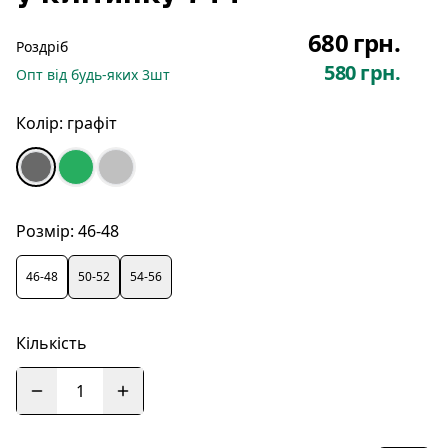
680 грн.
Роздріб
580 грн.
Опт
від будь-яких
3
шт
Колір:
графіт
Розмір:
46-48
46-48
50-52
54-56
Кількість
1