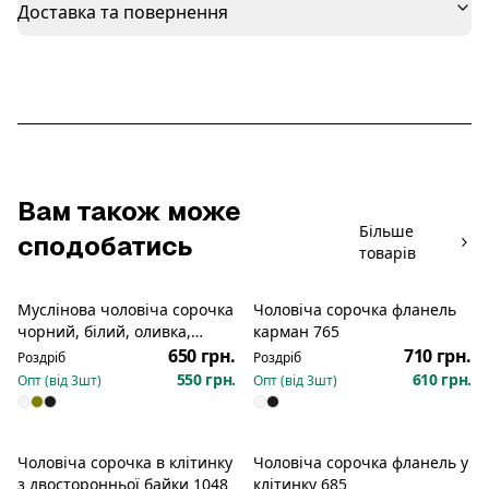
Доставка та повернення
Вам також може
Більше
сподобатись
товарів
Муслінова чоловіча сорочка
Чоловіча сорочка фланель
чорний, білий, оливка,
карман 765
бежевий 691
650 грн.
710 грн.
Роздріб
Роздріб
550 грн.
610 грн.
Опт (від
3
шт)
Опт (від
3
шт)
Чоловіча сорочка в клітинку
Чоловіча сорочка фланель у
з двосторонньої байки 1048
клітинку 685