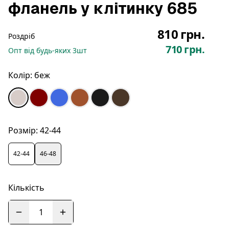
фланель у клітинку 685
810 грн.
Роздріб
710 грн.
Опт
від будь-яких
3
шт
Колір:
беж
Розмір:
42-44
42-44
46-48
Кількість
1