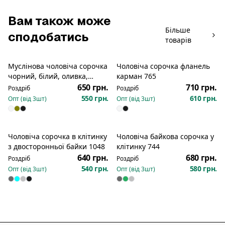
Вам також може
Більше
сподобатись
товарів
Муслінова чоловіча сорочка
Чоловіча сорочка фланель
чорний, білий, оливка,
карман 765
бежевий 691
650 грн.
710 грн.
Роздріб
Роздріб
550 грн.
610 грн.
Опт (від
3
шт)
Опт (від
3
шт)
Чоловіча сорочка в клітинку
Чоловіча байкова сорочка у
з двосторонньої байки 1048
клітинку 744
640 грн.
680 грн.
Роздріб
Роздріб
540 грн.
580 грн.
Опт (від
3
шт)
Опт (від
3
шт)