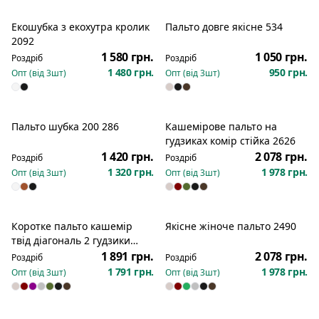
Екошубка з екохутра кролик
Пальто довге якісне 534
2092
1 580 грн.
1 050 грн.
Роздріб
Роздріб
1 480 грн.
950 грн.
Опт (від
3
шт)
Опт (від
3
шт)
Пальто шубка 200 286
Кашемірове пальто на
гудзиках комір стійка 2626
1 420 грн.
2 078 грн.
Роздріб
Роздріб
1 320 грн.
1 978 грн.
Опт (від
3
шт)
Опт (від
3
шт)
Коротке пальто кашемір
Якісне жіноче пальто 2490
твід діагональ 2 гудзики
пояс 2568
1 891 грн.
2 078 грн.
Роздріб
Роздріб
1 791 грн.
1 978 грн.
Опт (від
3
шт)
Опт (від
3
шт)