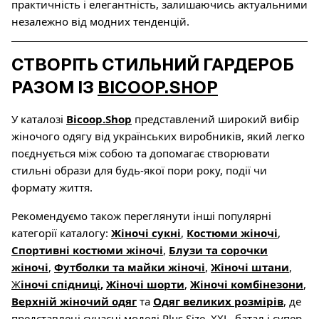
практичність і елегантність, залишаючись актуальними
незалежно від модних тенденцій.
СТВОРІТЬ СТИЛЬНИЙ ГАРДЕРОБ
РАЗОМ ІЗ
BICOOP.SHOP
У каталозі
Bicoop.Shop
представлений широкий вибір
жіночого одягу від українських виробників, який легко
поєднується між собою та допомагає створювати
стильні образи для будь-якої пори року, події чи
формату життя.
Рекомендуємо також переглянути інші популярні
категорії каталогу:
Жіночі сукні
,
Костюми жіночі
,
Спортивні костюми жіночі
,
Блузи та сорочки
жіночі
,
Футболки та майки жіночі
,
Жіночі штани
,
Ж
іночі спідниці
,
Жіночі шорти
,
Жіночі комбінезони
,
Верхній жіночий одяг
та
Одяг великих розмірів
, де
представлені сучасні моделі Plus Size, XXL, батал і супер