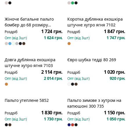
Жіноче батальне пальто
Коротка дублянка екошкіра
бомбер до 68 розміру
штучне хутро ягня 7102
кашемір твід діагональ
1 724 грн.
1 847 грн.
Роздріб
Роздріб
комір стійка кармани 2566
1 624 грн.
1 747 грн.
Опт (від
3
шт)
Опт (від
3
шт)
Довга дублянка екошкіра
Євро шубка тедді 80 269
штучне хутро ягня 7103
2 114 грн.
1 020 грн.
Роздріб
Роздріб
2 014 грн.
920 грн.
Опт (від
3
шт)
Опт (від
3
шт)
Пальто утеплене 5852
Пальто зимове з хутром на
Розпродаж
капюшоні 300 735
1 830 грн.
1 150 грн.
Роздріб
Роздріб
1 730 грн.
1 050 грн.
Опт (від
3
шт)
Опт (від
3
шт)