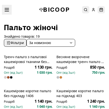
BICOOP
Пошук
Увійти
Кош
Пальто жіночі
Знайдено товарів:
19
Фільтри
За новизною
Тренч-пальто з пальтової
Весняне вкорочене
кашемірової тканини без
кашемірове тренч пальто з
підкладки 387
поясом на підкладі 4287
1 130 грн.
850 грн.
Роздріб
Роздріб
1 030 грн.
750 грн.
Опт (від
3
шт)
Опт (від
3
шт)
Кашемірове коротке пальто
Кашемірове коротке пальто
без підкладу 1406
на підкладі 403
1 140 грн.
1 240 грн.
Роздріб
Роздріб
1 040 грн.
1 140 грн.
Опт (від
3
шт)
Опт (від
3
шт)