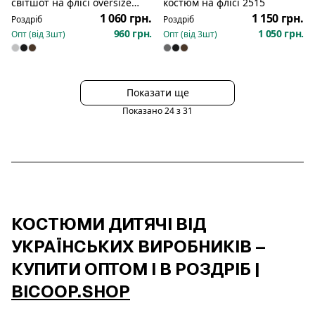
світшот на флісі oversize
костюм на флісі 2515
unisex 2519
1 060 грн.
1 150 грн.
Роздріб
Роздріб
960 грн.
1 050 грн.
Опт (від
3
шт)
Опт (від
3
шт)
Показати ще
Показано
24
з
31
КОСТЮМИ ДИТЯЧІ ВІД
УКРАЇНСЬКИХ ВИРОБНИКІВ –
КУПИТИ ОПТОМ І В РОЗДРІБ |
BICOOP.SHOP