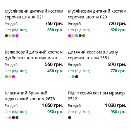
Мусліновий дитячий костюм
Мусліновий дитячий костюм
сорочка штани 021
сорочка шорти 020
750 грн.
720 грн.
Роздріб
Роздріб
650 грн.
620 грн.
Опт (від
3
шт)
Опт (від
3
шт)
Велюровий дитячий костюм
Дитячий костюм з льону
футболка шорти вишивка
сорочка штани 2551
0486
550 грн.
870 грн.
Роздріб
Роздріб
450 грн.
770 грн.
Опт (від
3
шт)
Опт (від
3
шт)
Класичний брючний
Підлітковий костюм мрамор
підлітковий костюм 2678
2512
1 050 грн.
1 030 грн.
Роздріб
Роздріб
950 грн.
930 грн.
Опт (від
3
шт)
Опт (від
3
шт)