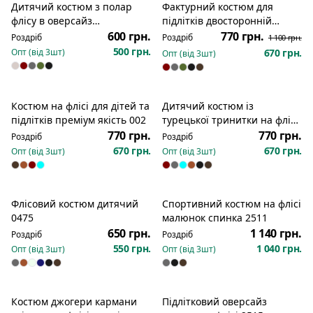
Дитячий костюм з полар
Фактурний костюм для
Розпродаж
Розпродаж
флісу в оверсайз
підлітків двосторонній
посадцібатнік джогери 007
мікрофліс з ефектом велюра
600 грн.
770 грн.
Роздріб
Роздріб
1 100 грн.
004
500 грн.
Опт (від
3
шт)
670 грн.
Опт (від
3
шт)
Костюм на флісі для дітей та
Дитячий костюм із
Розпродаж
Розпродаж
підлітків преміум якість 002
турецької тринитки на флісі
пеньє 95% бавовни 003
770 грн.
770 грн.
Роздріб
Роздріб
670 грн.
670 грн.
Опт (від
3
шт)
Опт (від
3
шт)
Флісовий костюм дитячий
Спортивний костюм на флісі
0475
малюнок спинка 2511
650 грн.
1 140 грн.
Роздріб
Роздріб
550 грн.
1 040 грн.
Опт (від
3
шт)
Опт (від
3
шт)
Костюм джогери кармани
Підлітковий оверсайз