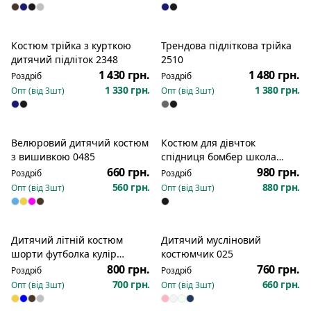
Костюм трійка з курткою
Трендова підліткова трійка
дитячий підліток 2348
2510
1 430 грн.
1 480 грн.
Роздріб
Роздріб
1 330 грн.
1 380 грн.
Опт (від
3
шт)
Опт (від
3
шт)
Топ продажів
Велюровий дитячий костюм
Костюм для дівчток
з вишивкою 0485
спідниця бомбер школа
петля 95% бавовна не
660 грн.
980 грн.
Роздріб
Роздріб
кошлатиться 2568
560 грн.
880 грн.
Опт (від
3
шт)
Опт (від
3
шт)
Дитячий літній костюм
Дитячий мусліновий
шорти футболка кулір
костюмчик 025
Keeping it cool 022
800 грн.
760 грн.
Роздріб
Роздріб
700 грн.
660 грн.
Опт (від
3
шт)
Опт (від
3
шт)