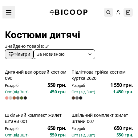
BICOOP
Пошук
Увійти
Кош
Костюми дитячі
Знайдено товарів:
31
Фільтри
За новизною
Дитячий велюровий костюм
Підліткова трійка костюм
Новинка
Новинка
090
куртка 2620
550 грн.
1 550 грн.
Роздріб
Роздріб
450 грн.
1 450 грн.
Опт (від
3
шт)
Опт (від
3
шт)
Шкільний комплект жилет
Шкільний комплект жилет
Новинка
Новинка
штани 001
штани 007
650 грн.
650 грн.
Роздріб
Роздріб
550 грн.
550 грн.
Опт (від
3
шт)
Опт (від
3
шт)