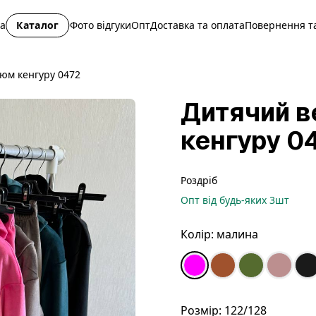
на
Каталог
Фото відгуки
Опт
Доставка та оплата
Повернення та
юм кенгуру 0472
Дитячий 
кенгуру 0
Роздріб
Опт
від будь-яких
3
шт
Колір:
малина
Розмір:
122/128