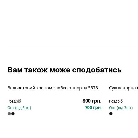
Вам також може сподобатись
Вельветовий костюм з юбкою-шорти 5578
Сукня чорна 
Новинка
Новинка
800 грн.
Роздріб
Роздріб
700 грн.
Опт (від
3
шт)
Опт (від
3
шт)