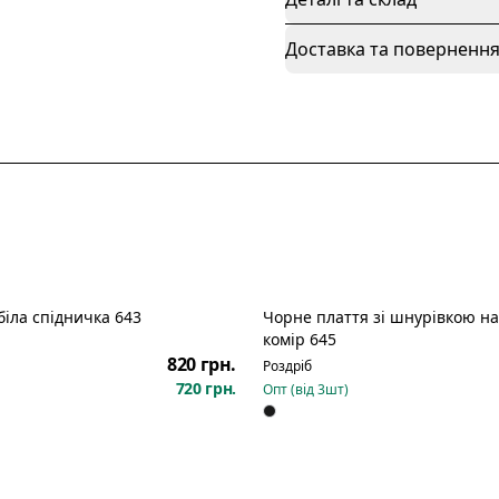
Доставка та поверненн
біла спідничка 643
Чорне плаття зі шнурівкою на спині білий
Новинка
комір 645
820 грн.
Роздріб
720 грн.
Опт (від
3
шт)