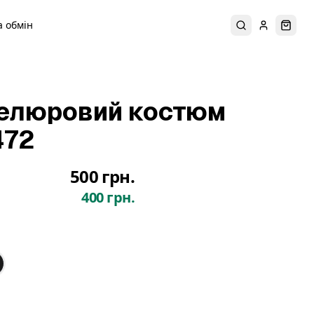
 обмін
Пошук
Увійти
Коши
велюровий костюм
472
500 грн.
400 грн.