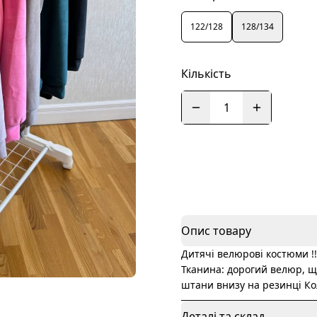
122/128
128/134
Кількість
1
Опис товару
Дитячі велюрові костюми !!
Тканина: дорогий велюр, щ
штани внизу на резинці Ко
Деталі та склад