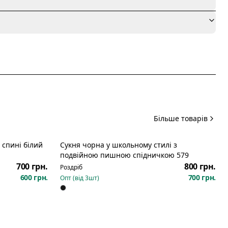
я
Більше товарів
Сукня чорна у школьному стилі з
Новинка
подвійною пишною спідничкою 579
700 грн.
800 грн.
Роздріб
600 грн.
700 грн.
Опт (від
3
шт)