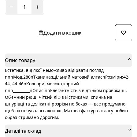
1
Додати в кошик
Опис товару
Естетика, від якої неможливо відірвати погляд
nnnМод.280nТканина:щільний матовий алтасnРозміри:42-
44, 44-46nКольори: молоко,чорний
nnn_________nОпис:nnЕлегантність з відтінком провокації.
Об'ємний рюш, чіткий ліф з кісточками, спинка на
шнурівці та делікатні розрізи по боках — все продумано,
щоб ти почувалась іконою. Матова фактура атласу робить
образ стримано дорогим.
Деталі та склад