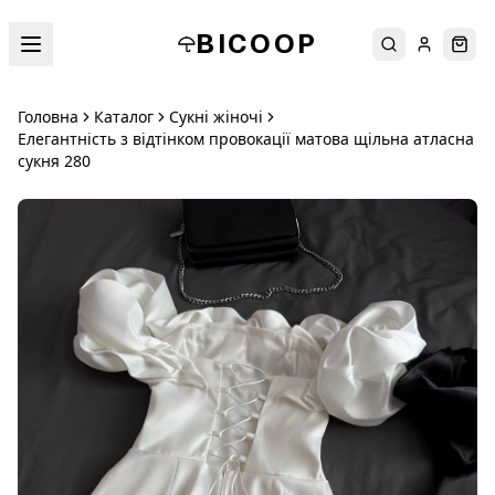
BICOOP
Пошук
Увійти
Кош
Головна
Каталог
Сукні жіночі
Елегантність з відтінком провокації матова щільна атласна
сукня 280