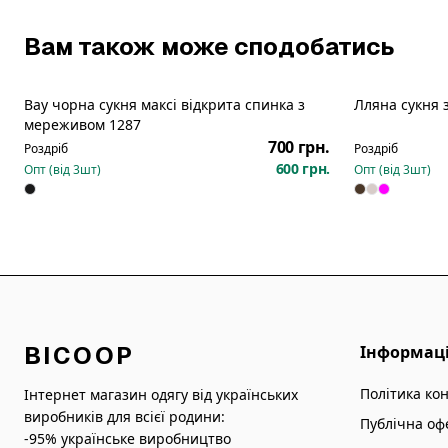
Вам також може сподобатись
Вау чорна сукня максі відкрита спинка з
Лляна сукня 
мереживом 1287
700 грн.
Роздріб
Роздріб
600 грн.
Опт (від
3
шт)
Опт (від
3
шт)
BICOOP
Інформац
Політика ко
Інтернет магазин одягу від українських
виробників для всієї родини:
Публічна оф
-95% українське виробництво