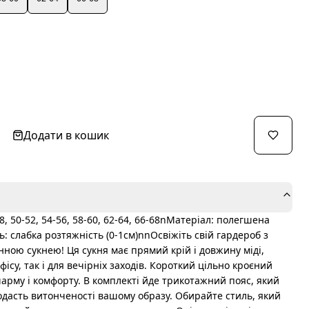
Додати в кошик
, 50-52, 54-56, 58-60, 62-64, 66-68nМатеріал: полегшена
: слабка розтяжність (0-1см)nnОсвіжіть свій гардероб з
ою сукнею! Ця сукня має прямий крій і довжину міді,
фісу, так і для вечірніх заходів. Короткий цільно кроєний
арму і комфорту. В комплекті йде трикотажний пояс, який
додасть витонченості вашому образу. Обирайте стиль, який