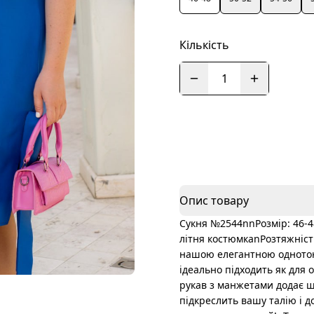
Кількість
1
Опис товару
Сукня №2544nnРозмір: 46-48
літня костюмкаnРозтяжність
нашою елегантною однотонн
ідеально підходить як для о
рукав з манжетами додає ш
підкреслить вашу талію і 