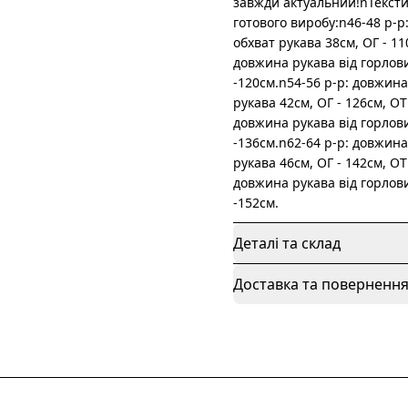
завжди актуальний!nТексти
готового виробу:n46-48 р-р
обхват рукава 38см, ОГ - 11
довжина рукава від горлови
-120см.n54-56 р-р: довжина
рукава 42см, ОГ - 126см, ОТ
довжина рукава від горлови
-136см.n62-64 р-р: довжина
рукава 46см, ОГ - 142см, ОТ
довжина рукава від горлови
-152см.
Деталі та склад
Доставка та поверненн