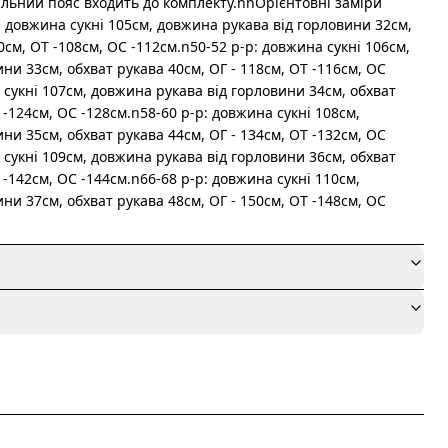
льний пояс входить до комплекту.nnОрієнтовні заміри
: довжина сукні 105см, довжина рукава від горловини 32см,
0см, ОТ -108см, OC -112см.n50-52 р-р: довжина сукні 106см,
ни 33см, обхват рукава 40см, ОГ - 118см, ОТ -116см, OC
 сукні 107см, довжина рукава від горловини 34см, обхват
 -124см, OC -128см.n58-60 р-р: довжина сукні 108см,
ни 35см, обхват рукава 44см, ОГ - 134см, ОТ -132см, OC
 сукні 109см, довжина рукава від горловини 36см, обхват
 -142см, OC -144см.n66-68 р-р: довжина сукні 110см,
ни 37см, обхват рукава 48см, ОГ - 150см, ОТ -148см, OC
я