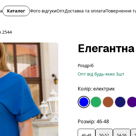
на
Каталог
Фото відгуки
Опт
Доставка та оплата
Повернення та
я 2544
Елегантна
Роздріб
Опт
від будь-яких
3
шт
Колір:
електрик
Розмір:
46-48
46-48
50-52
54-56