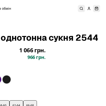
 обмін
Пошук
Увійти
Коши
 однотонна сукня 2544
1 066 грн.
966 грн.
58-60
62-64
66-68