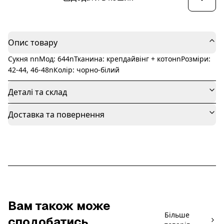
Опис товару
Сукня nnМод: 644nТканина: крепдайвінг + котонnРозміри:
42-44, 46-48nКолір: чорно-білий
Деталі та склад
Доставка та повернення
Вам також може
Більше
сподобатись