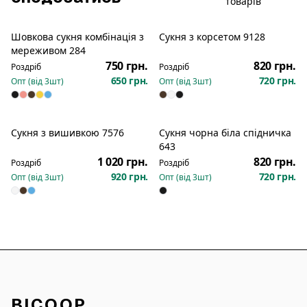
товарів
Шовкова сукня комбінація з
Сукня з корсетом 9128
Новинка
Новинка
мереживом 284
750 грн.
820 грн.
Роздріб
Роздріб
650 грн.
720 грн.
Опт (від
3
шт)
Опт (від
3
шт)
Сукня з вишивкою 7576
Сукня чорна біла спідничка
Новинка
Новинка
643
1 020 грн.
820 грн.
Роздріб
Роздріб
920 грн.
720 грн.
Опт (від
3
шт)
Опт (від
3
шт)
BICOOP