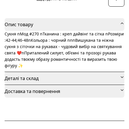
Опис товару
Сукня nМод #270 nТканина : креп дайвінг та сітка nРозміри
:42-44;46-48nКольора : чорний nnnВишукана та ніжна
сукня з сіточки на рукавах - чудовий вибір на святкування
свята ❤️nПриталений силует, обʼємні та прозорі рукава
додасть твоєму образу романтичності та виразить твою
фігуру ✨
Деталі та склад
Доставка та повернення