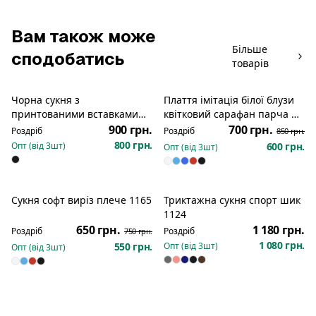
Вам також може
Більше
сподобатись
товарів
Чорна сукня з
Плаття імітація білої блузи
Розпродаж
принтованими вставками
квітковий сарафан парча по
кармани 1129
низу 1133
900 грн.
700 грн.
Роздріб
Роздріб
850 грн.
800 грн.
Опт (від
3
шт)
600 грн.
Опт (від
3
шт)
Сукня софт виріз плече 1165
Триктажна сукня спорт шик
Розпродаж
1124
650 грн.
1 180 грн.
Роздріб
Роздріб
750 грн.
1 080 грн.
550 грн.
Опт (від
3
шт)
Опт (від
3
шт)