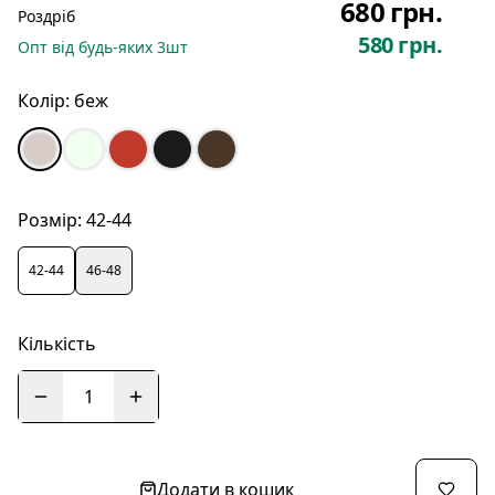
680 грн.
Роздріб
580 грн.
Опт
від будь-яких
3
шт
Колір:
беж
Розмір:
42-44
42-44
46-48
Кількість
1
Додати в кошик