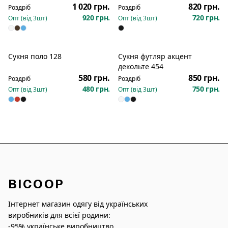
1 020 грн.
820 грн.
Роздріб
Роздріб
920 грн.
720 грн.
Опт (від
3
шт)
Опт (від
3
шт)
Сукня поло 128
Сукня футляр акцент
Новинка
Новинка
декольте 454
580 грн.
850 грн.
Роздріб
Роздріб
480 грн.
750 грн.
Опт (від
3
шт)
Опт (від
3
шт)
BICOOP
Інтернет магазин одягу від українських
виробників для всієї родини:
-95% українське виробництво