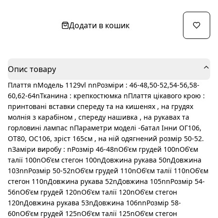
Додати в кошик
Опис товару
Плаття nМодель 1129vl nnРозміри : 46-48,50-52,54-56,58-
60,62-64nТканина : крепкостюмка nПлаття цікавого крою :
принтовані вставки спереду та на кишенях , на грудях
молнія з карабіном , спереду нашивка , на рукавах та
горловині лампас nПараметри моделі -батал Інни ОГ106,
ОТ80, ОС106, зріст 165см , на ній одягнений розмір 50-52.
nЗаміри виробу : nРозмір 46-48nОбʼєм грудей 100nОбʼєм
талії 100nОбʼєм стегон 100nДовжина рукава 50nДовжина
103nnРозмір 50-52nОбʼєм грудей 110nОбʼєм талії 110nОбʼєм
стегон 110nДовжина рукава 52nДовжина 105nnРозмір 54-
56nОбʼєм грудей 120nОбʼєм талії 120nОбʼєм стегон
120nДовжина рукава 53nДовжина 106nnРозмір 58-
60nОбʼєм грудей 125nОбʼєм талії 125nОбʼєм стегон