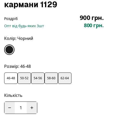
кармани 1129
900 грн.
Роздріб
800 грн.
Опт
від будь-яких
3
шт
Колір:
Чорний
Розмір:
46-48
46-48
50-52
54-56
58-60
62-64
Кількість
1