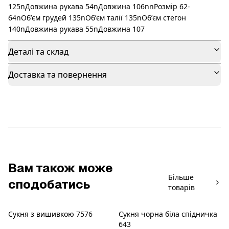
125nДовжина рукава 54nДовжина 106nnРозмір 62-
64nОбʼєм грудей 135nОбʼєм талії 135nОбʼєм стегон
140nДовжина рукава 55nДовжина 107
Деталі та склад
Доставка та повернення
Вам також може
Більше
сподобатись
товарів
Сукня з вишивкою 7576
Сукня чорна біла спідничка
Новинка
Новинка
643