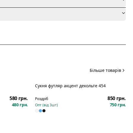
я
Більше товарів
Сукня футляр акцент декольте 454
Новинка
580 грн.
850 грн.
Роздріб
480 грн.
750 грн.
Опт (від
3
шт)