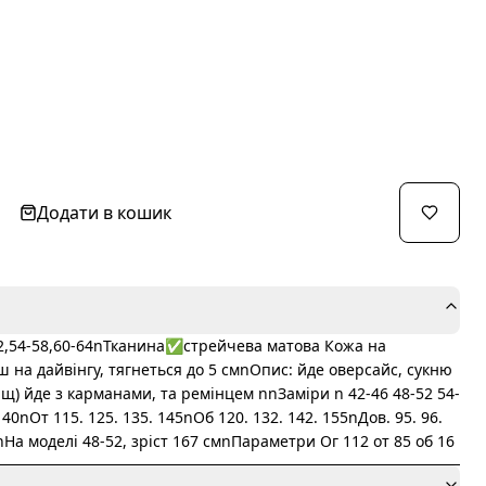
Додати в кошик
52,54-58,60-64nТканина✅стрейчева матова Кожа на
ш на дайвінгу, тягнеться до 5 смnОпис: йде оверсайс, сукню
щ) йде з карманами, та ремінцем nnЗаміри n 42-46 48-52 54-
140nОт 115. 125. 135. 145nОб 120. 132. 142. 155nДов. 95. 96.
nnНа моделі 48-52, зріст 167 смnПараметри Ог 112 от 85 об 16