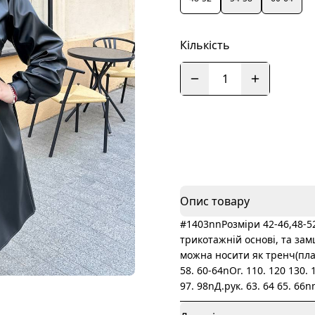
Кількість
1
Опис товару
#1403nnРозміри 42-46,48-
трикотажній основі, та зам
можна носити як тренч(пла
58. 60-64nОг. 110. 120 130. 
97. 98nД.рук. 63. 64 65. 66