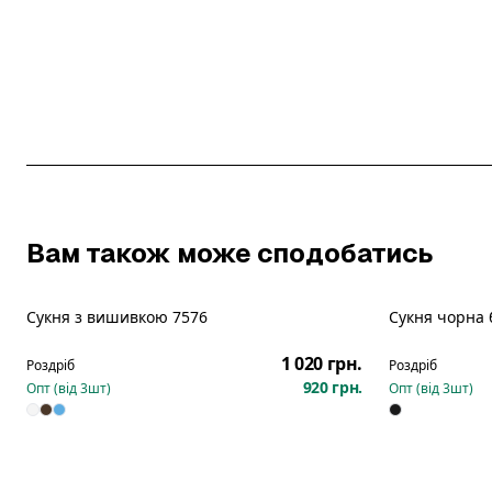
Вам також може сподобатись
Сукня з вишивкою 7576
Сукня чорна 
Новинка
Новинка
1 020 грн.
Роздріб
Роздріб
920 грн.
Опт (від
3
шт)
Опт (від
3
шт)