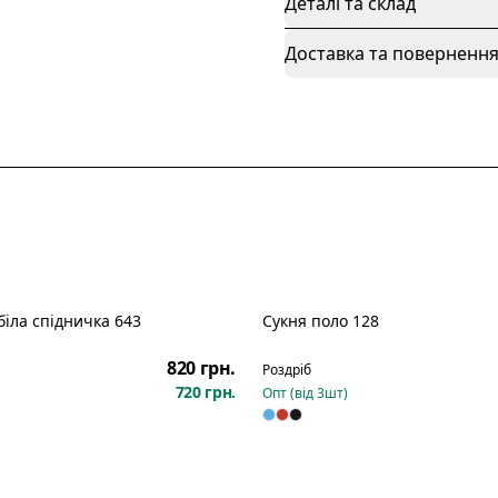
Деталі та склад
Доставка та поверненн
біла спідничка 643
Сукня поло 128
Новинка
820 грн.
Роздріб
720 грн.
Опт (від
3
шт)