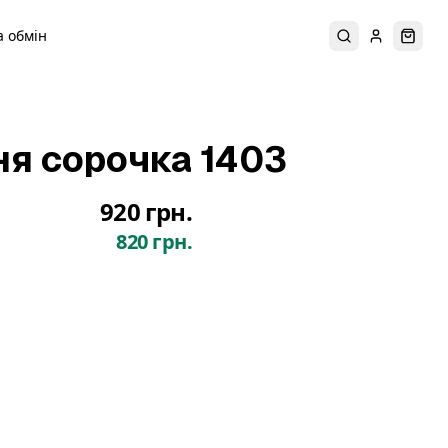
 обмін
Пошук
Увійти
Коши
ня сорочка 1403
920 грн.
820 грн.