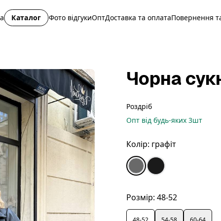
на
Каталог
Фото відгуки
Опт
Доставка та оплата
Повернення та
Чорна сук
Роздріб
Опт
від будь-яких
3
шт
Колір:
графіт
Розмір:
48-52
48-52
54-58
60-64