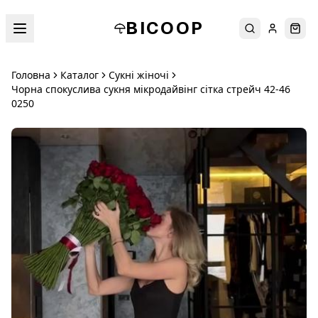
BICOOP
Пошук
Увійти
Кош
Головна
Каталог
Сукні жіночі
Чорна спокуслива сукня мікродайвінг сітка стрейч 42-46
0250