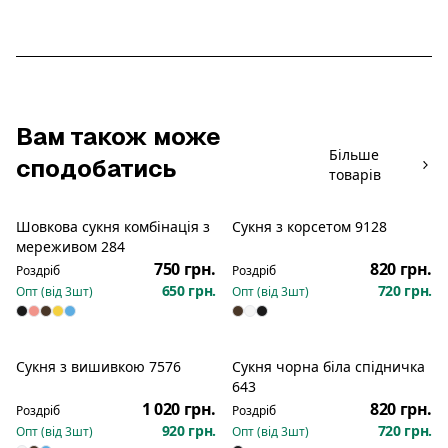
Вам також може
Більше
сподобатись
товарів
Шовкова сукня комбінація з
Сукня з корсетом 9128
Новинка
Новинка
мереживом 284
750 грн.
820 грн.
Роздріб
Роздріб
650 грн.
720 грн.
Опт (від
3
шт)
Опт (від
3
шт)
Сукня з вишивкою 7576
Сукня чорна біла спідничка
Новинка
Новинка
643
1 020 грн.
820 грн.
Роздріб
Роздріб
920 грн.
720 грн.
Опт (від
3
шт)
Опт (від
3
шт)