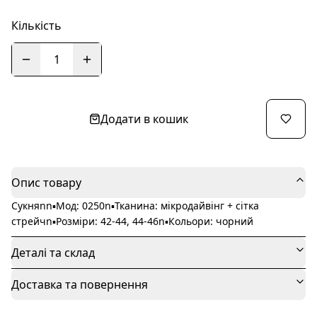
Кількість
1
Додати в кошик
Опис товару
Сукняnn▪️Мод: 0250n▪️Тканина: мікродайвінг + сітка
стрейчn▪️Розміри: 42-44, 44-46n▪️Кольори: чорний
Деталі та склад
Доставка та повернення