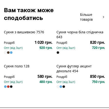
Вам також може
Більше
сподобатись
товарів
Сукня з вишивкою 7576
Сукня чорна біла спідничка
Новинка
Новинка
643
1 020 грн.
820 грн.
Роздріб
Роздріб
920 грн.
720 грн.
Опт (від
3
шт)
Опт (від
3
шт)
Сукня поло 128
Сукня футляр акцент
Новинка
Новинка
декольте 454
580 грн.
850 грн.
Роздріб
Роздріб
480 грн.
750 грн.
Опт (від
3
шт)
Опт (від
3
шт)