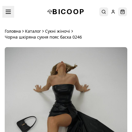
BICOOP
Пошук
Увійти
Кош
Головна
Каталог
Сукні жіночі
Чорна шкіряна сукня пояс баска 0246