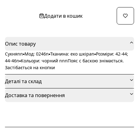
Додати в кошик
Опис товару
Сукняnn▪️Мод: 0246n▪️Тканина: еко шкіраn▪️Розміри: 42-44;
44-46n▪️Кольори: чорний nnnПояс с баскою знімається.
Застібається на кнопки
Деталі та склад
Доставка та повернення