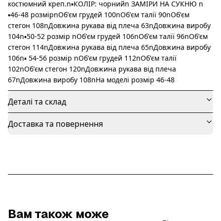
костюмний креп.n▪️КОЛІР: чорнийn ЗАМІРИ НА СУКНЮ n
▪️46-48 розмірnОбʼєм грудей 100nОбʼєм талії 90nОбʼєм
стегон 108nДовжина рукава від плеча 63nДовжина виробу
104n▪️50-52 розмір nОбʼєм грудей 106nОбʼєм талії 96nОбʼєм
стегон 114nДовжина рукава від плеча 65nДовжина виробу
106n▪️ 54-56 розмір nОбʼєм грудей 112nОбʼєм талії
102nОбʼєм стегон 120nДовжина рукава від плеча
67nДовжина виробу 108nНа моделі розмір 46-48
Деталі та склад
Доставка та повернення
Вам також може