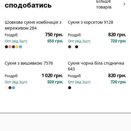
Більше
сподобатись
товарів
Шовкова сукня комбінація з
Сукня з корсетом 9128
Новинка
Новинка
мереживом 284
750 грн.
820 грн.
Роздріб
Роздріб
650 грн.
720 грн.
Опт (від
3
шт)
Опт (від
3
шт)
Сукня з вишивкою 7576
Сукня чорна біла спідничка
Новинка
Новинка
643
1 020 грн.
820 грн.
Роздріб
Роздріб
920 грн.
720 грн.
Опт (від
3
шт)
Опт (від
3
шт)