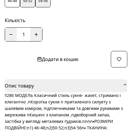
46-48
50-52
54-56
Кількість
1
Додати в кошик
Опис товару
‼️286 МОДЕЛЬ Класичний стиль сукня- жакет, стримано і
елегантно .nКоротка сукня n приталеного силуету з
шалевим коміром, підплечниками та довгими рукавами з
мережива nКишені з клапаном ,nдвоборний запах,
застібка у вигляді металевих ґудзиків.nnnn▪️РОЗМІРИ
ПОДВІЙНІ:n1) 46-48;n2)50-52;n3)54-56n▪️ ТКАНИНА: