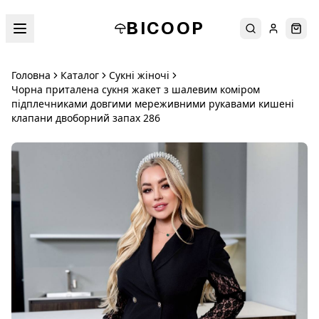
BICOOP
Пошук
Увійти
Кош
Головна
Каталог
Сукні жіночі
Чорна приталена сукня жакет з шалевим коміром
підплечниками довгими мереживними рукавами кишені
клапани двоборний запах 286