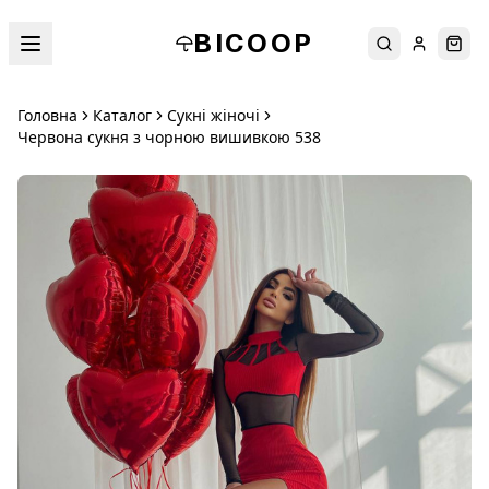
BICOOP
Пошук
Увійти
Кош
Головна
Каталог
Сукні жіночі
Червона сукня з чорною вишивкою 538