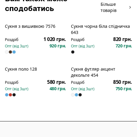
Більше
сподобатись
товарів
Сукня з вишивкою 7576
Сукня чорна біла спідничка
Новинка
Новинка
643
1 020 грн.
820 грн.
Роздріб
Роздріб
920 грн.
720 грн.
Опт (від
3
шт)
Опт (від
3
шт)
Сукня поло 128
Сукня футляр акцент
Новинка
Новинка
декольте 454
580 грн.
850 грн.
Роздріб
Роздріб
480 грн.
750 грн.
Опт (від
3
шт)
Опт (від
3
шт)