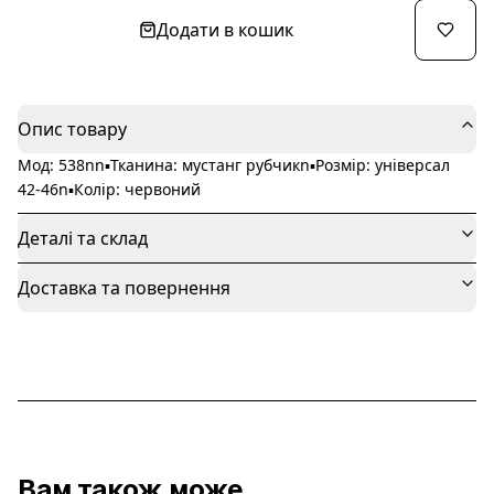
Додати в кошик
Опис товару
Мод: 538nn▪️Тканина: мустанг рубчикn▪️Розмір: універсал
42-46n▪️Колір: червоний
Деталі та склад
Доставка та повернення
Вам також може