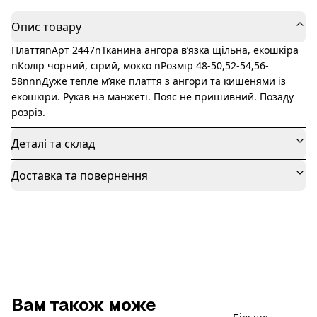
Опис товару
ПлаттяnАрт 2447nТканина ангора вʼязка щільна, екошкіра
nКолір чорний, сірий, мокко nРозмір 48-50,52-54,56-
58nnnДуже тепле мʼяке плаття з ангори та кишенями із
екошкіри. Рукав на манжеті. Пояс не пришивний. Позаду
розріз.
Деталі та склад
Доставка та повернення
Вам також може