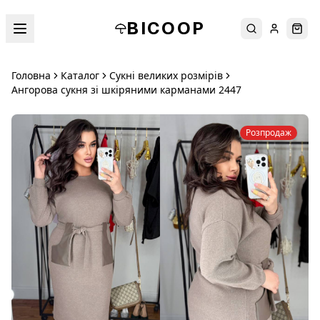
BICOOP
Пошук
Увійти
Кош
Головна
Каталог
Сукні великих розмірів
Ангорова сукня зі шкіряними карманами 2447
Розпродаж