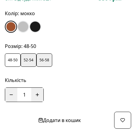
Колір:
мокко
Розмір:
48-50
48-50
52-54
56-58
Кількість
1
Додати в кошик