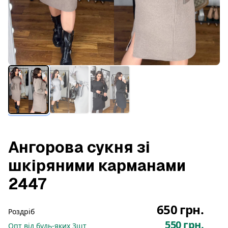
Ангорова сукня зі
шкіряними карманами
2447
650 грн.
Роздріб
550 грн.
Опт
від будь-яких
3
шт