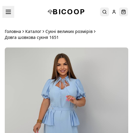
BICOOP
Пошук
Увійти
Кош
Головна
Каталог
Сукні великих розмірів
Довга шовкова сукня 1651