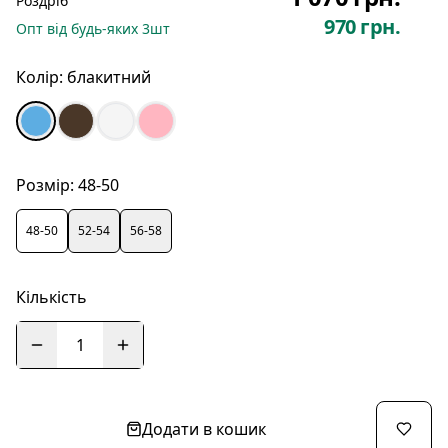
Роздріб
970 грн.
Опт
від будь-яких
3
шт
Колір:
блакитний
Розмір:
48-50
48-50
52-54
56-58
Кількість
1
Додати в кошик