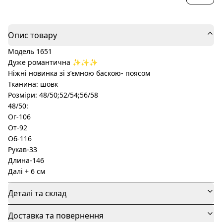
Опис товару
Модель 1651
Дуже романтична ✨✨✨
Ніжні новинка зі зʼємною баскою- поясом
Тканина: шовк
Розміри: 48/50;52/54;56/58
48/50:
Ог-106
От-92
Об-116
Рукав-33
Длина-146
Далі + 6 см
Деталі та склад
Доставка та повернення