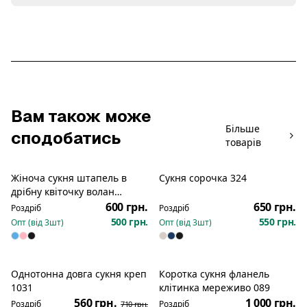
Вам також може
Більше
сподобатись
товарів
Жіноча сукня штапель в
Сукня сорочка 324
дрібну квіточку волан
широкий знизу короткий
600 грн.
650 грн.
Роздріб
Роздріб
рукав 351
500 грн.
550 грн.
Опт (від
3
шт)
Опт (від
3
шт)
Однотонна довга сукня креп
Коротка сукня фланель
Розпродаж
1031
клітинка мереживо 089
560 грн.
1 000 грн.
Роздріб
Роздріб
710 грн.