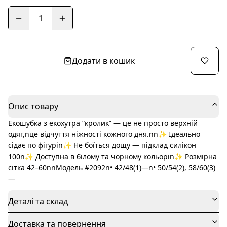
1
Додати в кошик
Опис товару
Екошубка з екохутра “кролик” — це не просто верхній
одяг,nце відчуття ніжності кожного дня.nn✨ Ідеально
сідає по фігуріn✨ Не боїться дощу — підклад силікон
100n✨ Доступна в білому та чорному кольоріn✨ Розмірна
сітка 42–60nnМодель #2092n• 42/48(1)—n• 50/54(2), 58/60(3)
—
Деталі та склад
Доставка та повернення