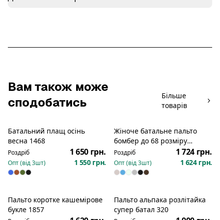
Вам також може
Більше
сподобатись
товарів
Батальний плащ осінь
Жіноче батальне пальто
весна 1468
бомбер до 68 розміру
кашемір твід діагональ
1 650 грн.
1 724 грн.
Роздріб
Роздріб
комір стійка кармани 2566
1 550 грн.
1 624 грн.
Опт (від
3
шт)
Опт (від
3
шт)
Пальто коротке кашемірове
Пальто альпака розлітайка
букле 1857
супер батал 320