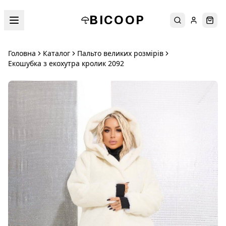
BICOOP
Пошук
Увійти
Кош
Головна
Каталог
Пальто великих розмірів
Екошубка з екохутра кролик 2092