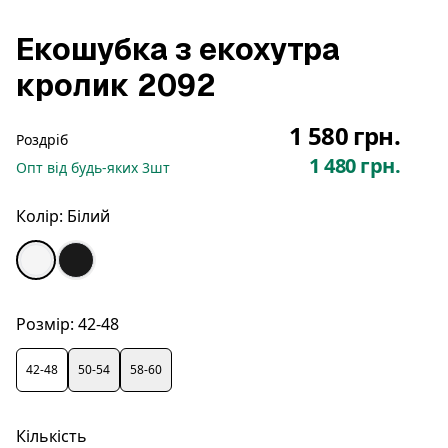
Екошубка з екохутра
кролик 2092
1 580 грн.
Роздріб
1 480 грн.
Опт
від будь-яких
3
шт
Колір:
Білий
Розмір:
42-48
42-48
50-54
58-60
Кількість