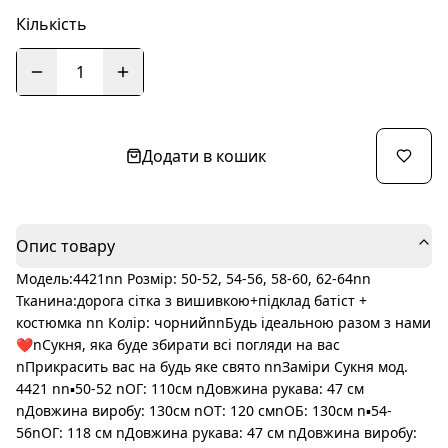
Кількість
1
Додати в кошик
Опис товару
Модель:4421nn Розмір: 50-52, 54-56, 58-60, 62-64nn
Тканина:дорога сітка з вишивкою+підклад батіст +
костюмка nn Колір: чорнийnnБудь ідеальною разом з нами
❤️nСукня, яка буде збирати всі погляди на вас
nПрикрасить вас на будь яке свято nnЗаміри Сукня мод.
4421 nn▪️50-52 nОГ: 110см nДовжина рукава: 47 см
nДовжина виробу: 130см nОТ: 120 смnОБ: 130см n▪️54-
56nОГ: 118 см nДовжина рукава: 47 см nДовжина виробу: