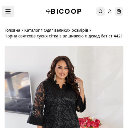
BICOOP
Пошук
Увійти
Кош
Головна
Каталог
Одяг великих розмірів
Чорна святкова сукня сітка з вишивкою підклад батіст 4421