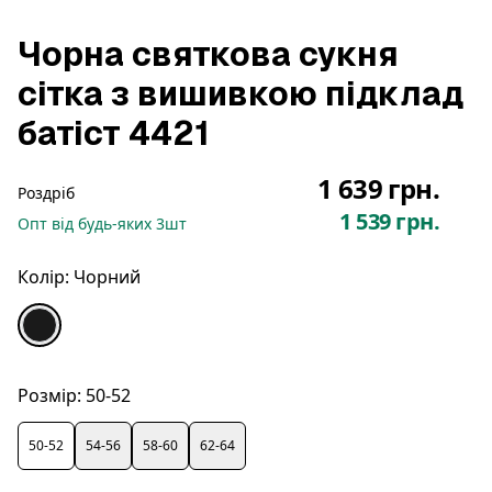
Чорна святкова сукня
сітка з вишивкою підклад
батіст 4421
1 639 грн.
Роздріб
1 539 грн.
Опт
від будь-яких
3
шт
Колір:
Чорний
Розмір:
50-52
50-52
54-56
58-60
62-64