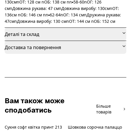
130смnОТ: 128 см nОБ: 138 см nn▪️58-60nОГ: 126
смnДовжина рукава: 47 смnДовжина виробу: 130смnОТ:
136см nОБ: 146 см nn▪️62-64nОГ: 134 смnДружина рукава:
47смnДовжина виробу: 130 смnОТ: 144 см nОБ: 152 см
Деталі та склад
Доставка та повернення
Вам також може
Більше
сподобатись
товарів
Сукня софт квітка принт 213
Шовкова сорочка палаццо
Новинка
Новинка