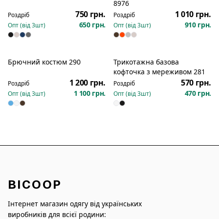
8976
750 грн.
1 010 грн.
Роздріб
Роздріб
650 грн.
910 грн.
Опт (від
3
шт)
Опт (від
3
шт)
Брючний костюм 290
Трикотажна базова
Новинка
Новинка
кофточка з мереживом 281
1 200 грн.
570 грн.
Роздріб
Роздріб
1 100 грн.
470 грн.
Опт (від
3
шт)
Опт (від
3
шт)
BICOOP
Інтернет магазин одягу від українських
виробників для всієї родини: