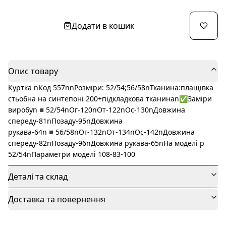
Додати в кошик
Опис товару
Куртка nКод 557nnРозміри: 52/54;56/58nТканина:плащівка
стьобна на синтепоні 200+підкладкова тканинаn✅Заміри
виробуn◾️52/54nОг-120nОт-122nОс-130nДовжина
спереду-81nПозаду-95nДовжина
рукава-64n◾️56/58nОг-132nОт-134nОс-142nДовжина
спереду-82nПозаду-96nДовжина рукава-65nНа моделі р
52/54nПараметри моделі 108-83-100
Деталі та склад
Доставка та повернення