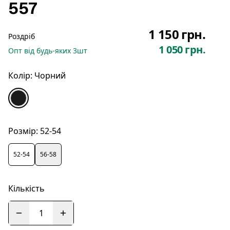
557
1 150 грн.
Роздріб
1 050 грн.
Опт
від будь-яких
3
шт
Колір:
Чорний
Розмір:
52-54
52-54
56-58
Кількість
1