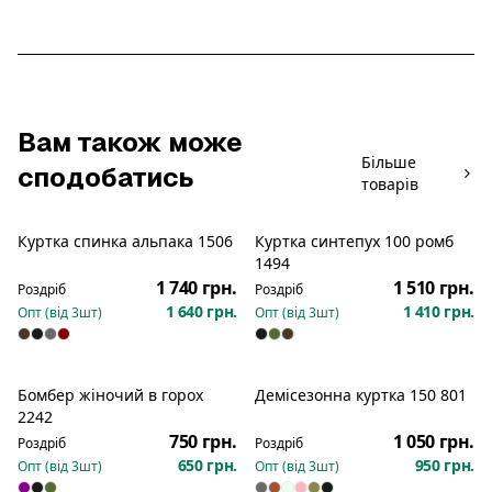
Вам також може
Більше
сподобатись
товарів
Куртка спинка альпака 1506
Куртка синтепух 100 ромб
Новинка
Новинка
1494
1 740 грн.
1 510 грн.
Роздріб
Роздріб
1 640 грн.
1 410 грн.
Опт (від
3
шт)
Опт (від
3
шт)
Бомбер жіночий в горох
Демісезонна куртка 150 801
Новинка
2242
750 грн.
1 050 грн.
Роздріб
Роздріб
650 грн.
950 грн.
Опт (від
3
шт)
Опт (від
3
шт)