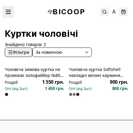
BICOOP
Пошук
Увійти
Кош
Куртки чоловічі
Знайдено товарів:
2
Фільтри
За новизною
Чоловіча зимова куртка не
Чоловіча куртка Softshell
промокає холофайбер №802-
накладні великі кармани
6
747
1 550 грн.
900 грн.
Роздріб
Роздріб
1 450 грн.
800 грн.
Опт (від
3
шт)
Опт (від
3
шт)