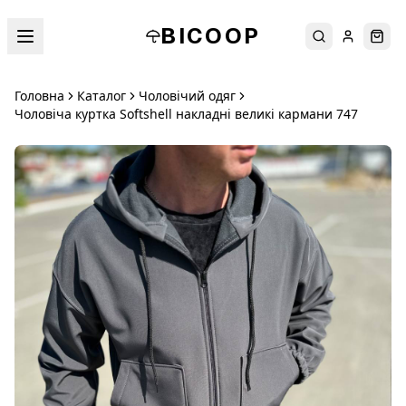
BICOOP
Пошук
Увійти
Кош
Головна
Каталог
Чоловічий одяг
Чоловіча куртка Softshell накладні великі кармани 747