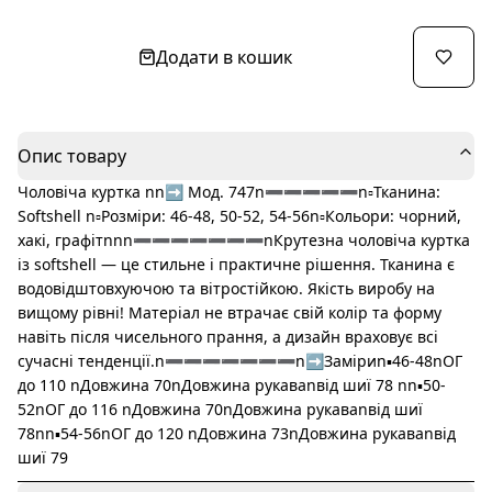
Додати в кошик
Опис товару
Чоловіча куртка nn➡️ Мод. 747n➖➖➖➖➖n▫️Тканина:
Softshell n▫️Розміри: 46-48, 50-52, 54-56n▫️Кольори: чорний,
хакі, графітnnn➖➖➖➖➖➖➖nКрутезна чоловіча куртка
із softshell — це стильне і практичне рішення. Тканина є
водовідштовхуючою та вітростійкою. Якість виробу на
вищому рівні! Матеріал не втрачає свій колір та форму
навіть після чисельного прання, а дизайн враховує всі
сучасні тенденції.n➖➖➖➖➖➖➖n➡️Заміриn▪️46-48nОГ
до 110 nДовжина 70nДовжина рукаваnвід шиї 78 nn▪️50-
52nОГ до 116 nДовжина 70nДовжина рукаваnвід шиї
78nn▪️54-56nОГ до 120 nДовжина 73nДовжина рукаваnвід
шиї 79