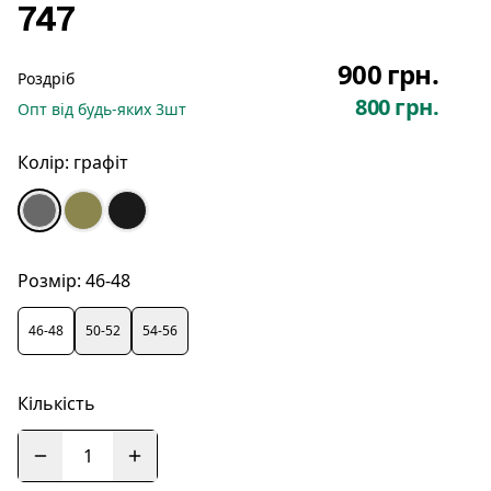
747
900 грн.
Роздріб
800 грн.
Опт
від будь-яких
3
шт
Колір:
графіт
Розмір:
46-48
46-48
50-52
54-56
Кількість
1