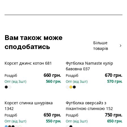
Вам також може
Більше
сподобатись
товарів
Корсет джинс котон 681
Футболка Namaste кулір
Розпродаж
Новинка
бавовна 037
660 грн.
670 грн.
Роздріб
Роздріб
560 грн.
570 грн.
Опт (від
3
шт)
Опт (від
3
шт)
Корсет спинка шнурівка
Футболка оверсайз з
Новинка
1342
пікантною спинкою 152
650 грн.
750 грн.
Роздріб
Роздріб
550 грн.
650 грн.
Опт (від
3
шт)
Опт (від
3
шт)