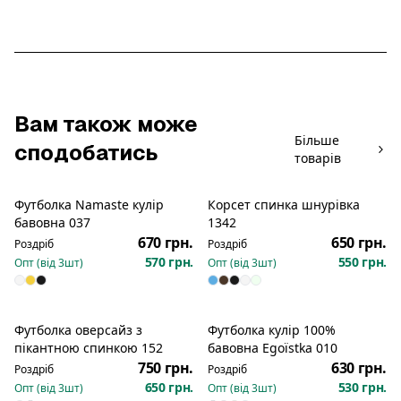
Вам також може
Більше
сподобатись
товарів
Футболка Namaste кулір
Корсет спинка шнурівка
Новинка
Новинка
бавовна 037
1342
670 грн.
650 грн.
Роздріб
Роздріб
570 грн.
550 грн.
Опт (від
3
шт)
Опт (від
3
шт)
Футболка оверсайз з
Футболка кулір 100%
пікантною спинкою 152
бавовна Egoїstka 010
750 грн.
630 грн.
Роздріб
Роздріб
650 грн.
530 грн.
Опт (від
3
шт)
Опт (від
3
шт)