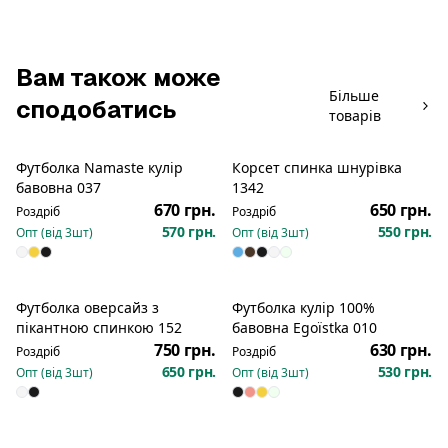
Вам також може
Більше
сподобатись
товарів
Футболка Namaste кулір
Корсет спинка шнурівка
Новинка
Новинка
бавовна 037
1342
670 грн.
650 грн.
Роздріб
Роздріб
570 грн.
550 грн.
Опт (від
3
шт)
Опт (від
3
шт)
Футболка оверсайз з
Футболка кулір 100%
пікантною спинкою 152
бавовна Egoїstka 010
750 грн.
630 грн.
Роздріб
Роздріб
650 грн.
530 грн.
Опт (від
3
шт)
Опт (від
3
шт)