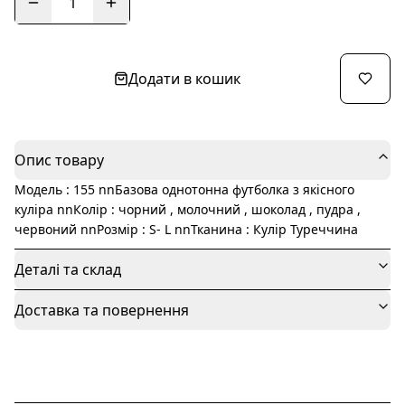
1
Додати в кошик
Опис товару
Модель : 155 nnБазова однотонна футболка з якісного
куліра nnКолір : чорний , молочний , шоколад , пудра ,
червоний nnРозмір : S- L nnТканина : Кулір Туреччина
Деталі та склад
Доставка та повернення