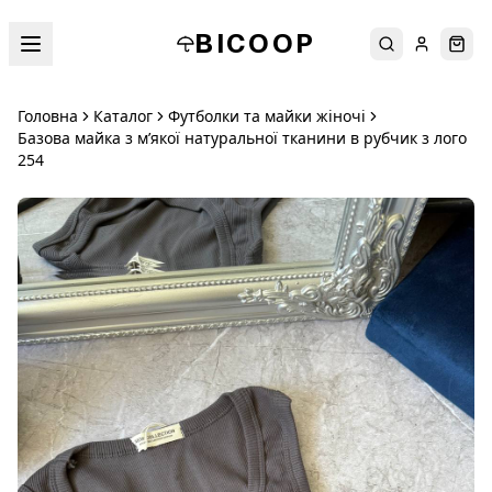
BICOOP
Пошук
Увійти
Кош
Головна
Каталог
Футболки та майки жіночі
Базова майка з мʼякої натуральної тканини в рубчик з лого
254