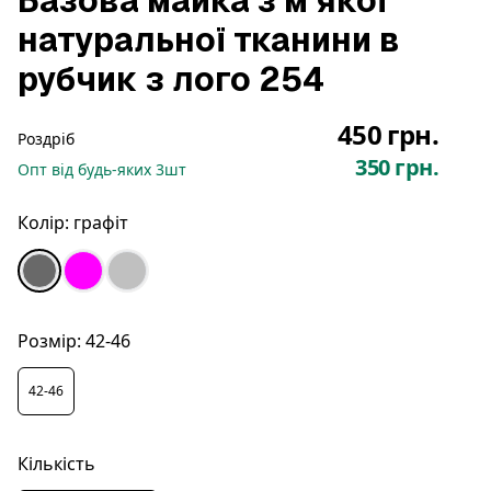
Базова майка з мʼякої
натуральної тканини в
рубчик з лого 254
450 грн.
Роздріб
350 грн.
Опт
від будь-яких
3
шт
Колір:
графіт
Розмір:
42-46
42-46
Кількість