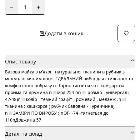
1
Додати в кошик
Опис товару
Базова майка з мʼякої , натуральної тканини в рубчик з
мінімалістичним лого - ІДЕАЛЬНИЙ вибір для стильного та
комфортного nобразу n- Гарно тягнеться n- комфортна
пройма та дружина n◻️мод 254 nn◻️ розмір : універсал (
42-48)n◻️колір : темний графіт , рожевий , меланж .n◻️
тканина : кашкорсе ( рубчик бавовна - Туреччина)
n◻️ЗАМІРИ ПО ВИРОБУ : nОГ- -74 -тягнеться до
110nДовжина 57
Деталі та склад