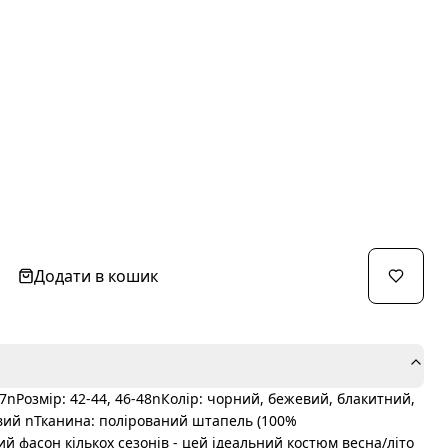
Додати в кошик
7nРозмір: 42-44, 46-48nКолір: чорний, бежевий, блакитний,
вий nТканина: полірований штапель (100%
 фасон кількох сезонів - цей ідеальний костюм весна/літо