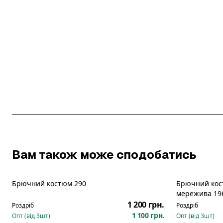
Вам також може сподобатись
Брючний костюм 290
Брючний кос
Новинка
Новинка
мережива 19
1 200 грн.
Роздріб
Роздріб
1 100 грн.
Опт (від
3
шт)
Опт (від
3
шт)