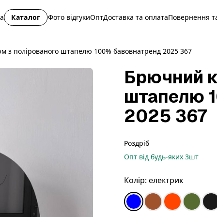
на
Каталог
Фото відгуки
Опт
Доставка та оплата
Повернення та
м з полірованого штапелю 100% бавовнатренд 2025 367
Брючний к
штапелю 
2025 367
Роздріб
Опт
від будь-яких
3
шт
Колір:
електрик