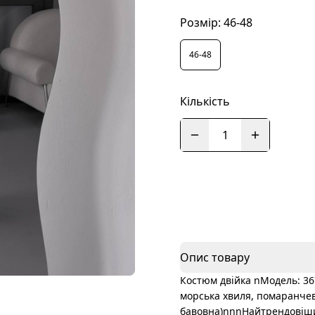
Розмір:
46-48
46-48
Кількість
1
Опис товару
Костюм двійка nМодель: 36
морська хвиля, помаранче
бавовна)nnnНайтрендовіший