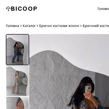
BICOOP
Голов
Головна
Каталог
Брючні костюми жіночі
Брючний костю