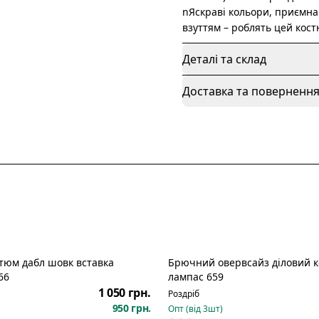
nЯскраві кольори, приємна
взуттям – роблять цей кос
Деталі та склад
Доставка та поверненн
тюм дабл шовк вставка
Брючний овервсайз діловий 
Новинка
66
лампас 659
1 050 грн.
Роздріб
950 грн.
Опт (від
3
шт)