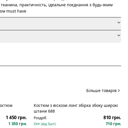
 тканина, практичність, ідеальне поєднання з будь-яким
тюм must have
я
Більше товарів
костюм
Костюм з віскози лонг збірка збоку широкі
штани 688
1 450 грн.
810 грн.
Роздріб
1 350 грн.
710 грн.
Опт (від
3
шт)