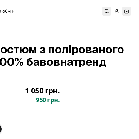
 обмін
Пошук
Увійти
Коши
остюм з полірованого
100% бавовнатренд
1 050 грн.
950 грн.