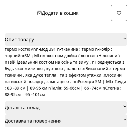
Додати в кошик
Опис товару
термо костюмnn▪️мод 391 n▪️тканина : термо n▪️колір :
чорнийn▪️SM ; MLnnnкостюм двійка ( лонгслів + лосини )
nТвій ідеальний костюм на осінь та зиму . nПоєднуються з
будь-якої жилеткю , курткою , пальто .nВиконаний з термо
тканини , яка дуже тепла , та з ефектом утяжки .nЛосини
на високій посадці , з імітацією . nnРозміри SM | MLnГруди
: 83 -89 см | 89-95 см nТалія: 59-66см | 66 -74см nСтегна :
88-95см | 95 -101см
Деталі та склад
Доставка та повернення