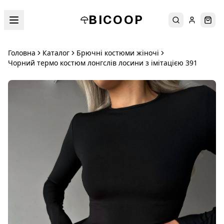
BICOOP
Пошук
Увійти
Кош
Головна
Каталог
Брючні костюми жіночі
Чорний термо костюм лонгслів лосини з імітацією 391