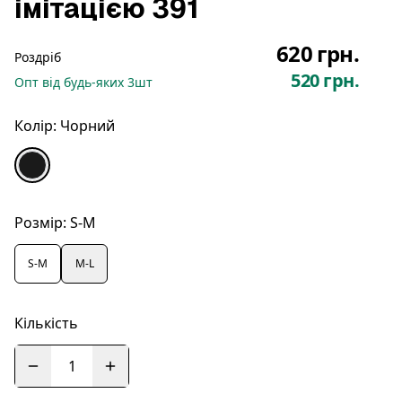
імітацією 391
620 грн.
Роздріб
520 грн.
Опт
від будь-яких
3
шт
Колір:
Чорний
Розмір:
S-M
S-M
M-L
Кількість
1