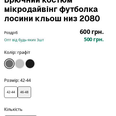
мікродайвінг футболка
лосини кльош низ 2080
600 грн.
Роздріб
500 грн.
Опт
від будь-яких
3
шт
Колір:
графіт
Розмір:
42-44
42-44
46-48
Кількість