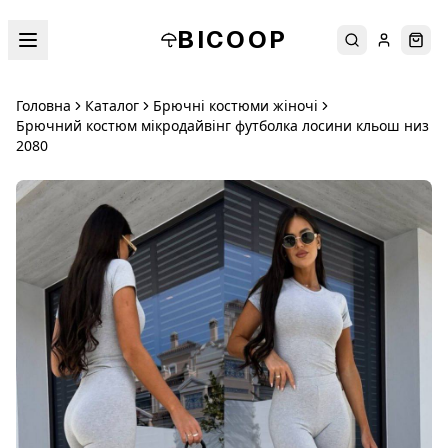
BICOOP
Пошук
Увійти
Кош
Головна
Каталог
Брючні костюми жіночі
Брючний костюм мікродайвінг футболка лосини кльош низ
2080