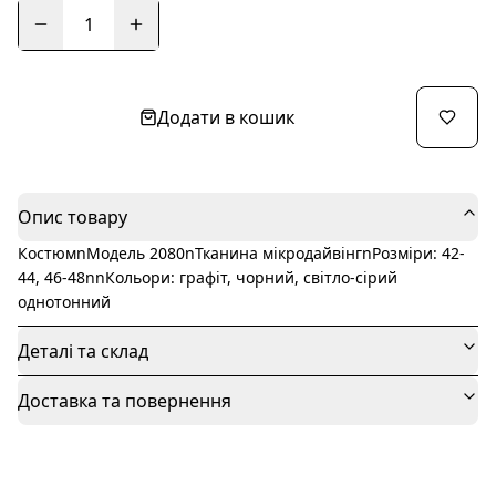
1
Додати в кошик
Опис товару
КостюмnМодель 2080nТканина мікродайвінгnРозміри: 42-
44, 46-48nnКольори: графіт, чорний, світло-сірий
однотонний
Деталі та склад
Доставка та повернення