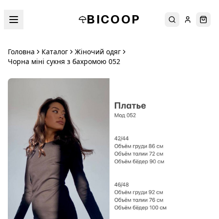
BICOOP
Пошук
Увійти
Кош
Головна
Каталог
Жіночий одяг
Чорна міні сукня з бахромою 052