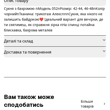
Опис товару
Сукня з бахромою nМодель 052nРозмір: 42-44, 46-48nКолір
чорнийnТканина: трикотаж АлексnnnСукня, яка нікого не
залишить байдужою❤️ Ідеальний варіант для вечірки, де
ти сяятимеш, як справжня зірка nНа спинці потайна
блискавка, бахрома металев
Деталі та склад
Доставка та повернення
Вам також може
Більше
сподобатись
товарів