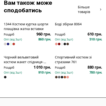
Вам також може
Більше
сподобатись
товарів
1344 Костюм куртка шорти
Боді збірки 8064
Новинка
плащівка жатка вставки
960 грн.
610 грн.
Роздріб
Роздріб
860 грн.
510 грн.
Опт (від
3
шт)
Опт (від
3
шт)
Чорний вельветовий
Спортивний костюм зі
Новинка
Новинка
костюм жакет спідниця-
стразами 761
шорти 675
1 010 грн.
880 грн.
Роздріб
Роздріб
910 грн.
780 грн.
Опт (від
3
шт)
Опт (від
3
шт)