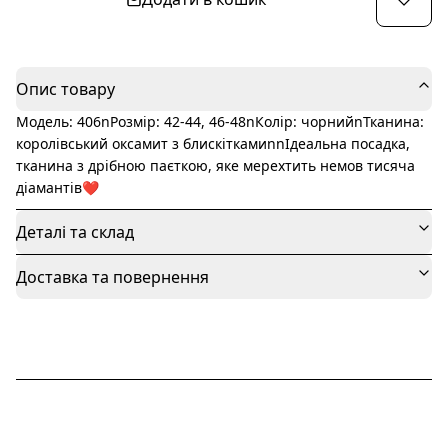
Опис товару
Модель: 406nРозмір: 42-44, 46-48nКолір: чорнийnТканина:
королівський оксамит з блискіткамиnnІдеальна посадка,
тканина з дрібною паєткою, яке мерехтить немов тисяча
діамантів❤️‍
Деталі та склад
Доставка та повернення