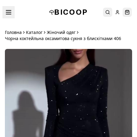
BICOOP
Пошук
Увійти
Кош
Головна
Каталог
Жіночий одяг
Чорна коктейльна оксамитова сукня з блискітками 406