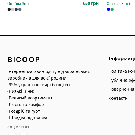
650 грн.
Опт (від
3
шт)
Опт (від
3
шт)
BICOOP
Інформац
Політика ко
Інтернет магазин одягу від українських
виробників для всієї родини:
Публічна оф
-95% українське виробництво
Повернення 
-Низькі ціни:
-Великий асортимент
Контакти
-Якість та комфорт
-Роздріб та гурт
-Швидка відправка
СОЦМЕРЕЖІ