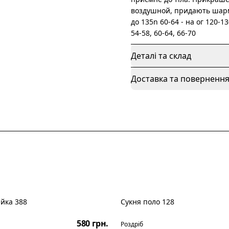
воздушной, придають шарм. n
до 135n 60-64 - на ог 120-13
54-58, 60-64, 66-70
Деталі та склад
Доставка та поверненн
айка 388
Сукня поло 128
Новинка
580 грн.
Роздріб