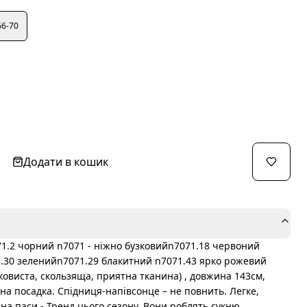
66-70
Додати в кошик
1.2 чорний n7071 - ніжно бузковийn7071.18 червоний
.30 зеленийn7071.29 блакитний n7071.43 ярко рожевий
овиста, скользяща, приятна тканина) , довжина 143см,
ьна посадка. Спідниця-напівсонце – не повнить. Легке,
на паси - Тренд цього сезону. Вони роблять сукню