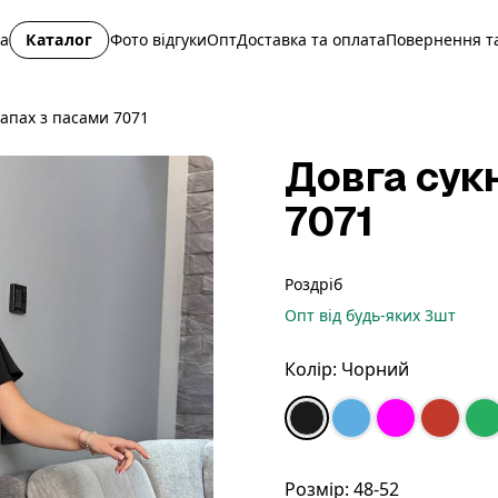
на
Каталог
Фото відгуки
Опт
Доставка та оплата
Повернення та
запах з пасами 7071
Довга сукн
7071
Роздріб
Опт
від будь-яких
3
шт
Колір:
Чорний
Розмір:
48-52