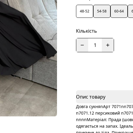
48-52
54-58
60-64
Кількість
1
Опис товару
Довга сукняnАрт 7071nn707
n7071.12 персиковий n7071
nnnnМатеріал: Прада (шовк
одягається на запах. Ідеал
приємне до тіла. Прикраше