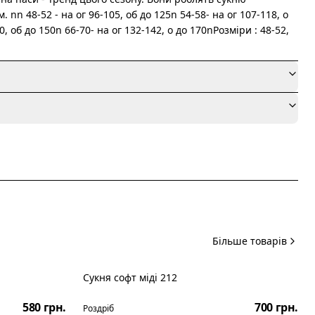
n 48-52 - на ог 96-105, об до 125n 54-58- на ог 107-118, о
0, об до 150n 66-70- на ог 132-142, о до 170nРозміри : 48-52,
я
Більше товарів
Сукня софт міді 212
Новинка
580 грн.
700 грн.
Роздріб