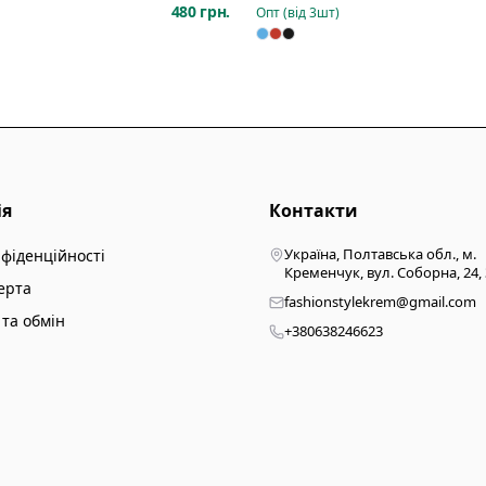
480 грн.
Опт (від
3
шт)
ія
Контакти
Україна, Полтавська обл., м.
нфіденційності
Кременчук, вул. Соборна, 24,
ерта
fashionstylekrem@gmail.com
та обмін
+380638246623