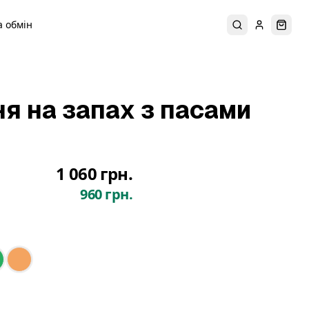
 обмін
Пошук
Увійти
Коши
я на запах з пасами
1 060 грн.
960 грн.