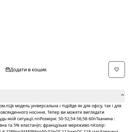
Додати в кошик
.nЦя модель універсальна і підійде як для офісу, так і для
я повсякденного носіння. Тепер ви можете виглядати
дь-якій ситуації.nnРозміри: 50-52;54-56;58-60nТканина :
овна та 5% еластан)n; французьке мереживо nКолір:
Д # 2289nnЗАМІРИnn50-52nОГ 112смnОС 118 смnДовжина