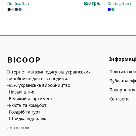
650 грн.
Опт (від
3
шт)
Опт (від
3
шт)
BICOOP
Інформац
Політика ко
Інтернет магазин одягу від українських
виробників для всієї родини:
Публічна оф
-95% українське виробництво
Повернення 
-Низькі ціни:
-Великий асортимент
Контакти
-Якість та комфорт
-Роздріб та гурт
-Швидка відправка
СОЦМЕРЕЖІ