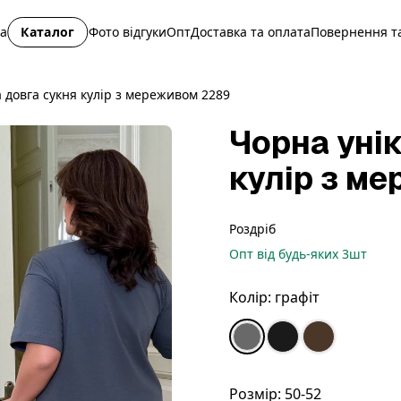
на
Каталог
Фото відгуки
Опт
Доставка та оплата
Повернення та
 довга сукня кулір з мереживом 2289
Чорна уні
кулір з м
Роздріб
Опт
від будь-яких
3
шт
Колір:
графіт
Розмір:
50-52