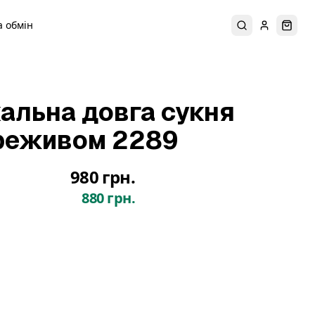
 обмін
Пошук
Увійти
Коши
кальна довга сукня
ереживом 2289
980 грн.
880 грн.