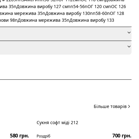
ва 35nДовжина виробу 127 смnn54-56nОГ 120 смnОС 126
вжина мережива 35nДовжина виробу 130nn58-60nОГ 128
нови 98nДовжина мережива 35nДовжина виробу 133
я
Більше товарів
Сукня софт міді 212
Новинка
580 грн.
700 грн.
Роздріб