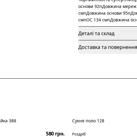
основи 92nДовжина мережи
смnДовжина основи 95nДо
смnОС 134 смnДовжина ос
Деталі та склад
Доставка та поверненн
айка 388
Сукня поло 128
Новинка
580 грн.
Роздріб