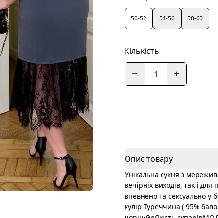
50-52
54-56
58-60
Кількість
1
Опис товару
Унікальна сукня з мереживом
вечірніх виходів, так і дл
впевнено та сексуально у бу
кулір Туреччина ( 95% бав
чорнийnЯкість супер!nМО