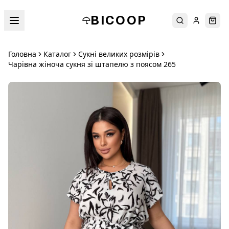
BICOOP
Пошук
Увійти
Кош
Головна
Каталог
Сукні великих розмірів
Чарівна жіноча сукня зі штапелю з поясом 265