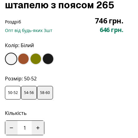
штапелю з поясом 265
746 грн.
Роздріб
646 грн.
Опт
від будь-яких
3
шт
Колір:
Білий
Розмір:
50-52
50-52
54-56
58-60
Кількість
1