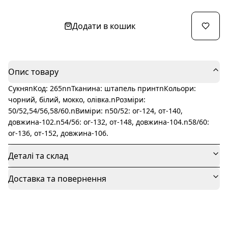
Додати в кошик
Опис товару
СукняnКод: 265nnТканина: штапель принтnКольори:
чорний, білий, мокко, олівка.nРозміри:
50/52,54/56,58/60.nВиміри: n50/52: ог-124, от-140,
довжина-102.n54/56: ог-132, от-148, довжина-104.n58/60:
ог-136, от-152, довжина-106.
Деталі та склад
Доставка та повернення