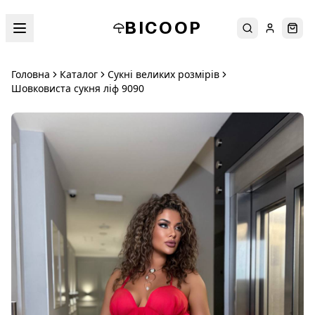
BICOOP
Пошук
Увійти
Кош
Головна
Каталог
Сукні великих розмірів
Шовковиста сукня ліф 9090