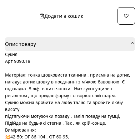
Додати в кошик
Опис товару
Сукня
Арт 9090.18
Матеріал: тонка шовковиста тканина , приємна на дотик,
нагадує дотик шовку в поєднанні з м'якою бавовною. Є
підкладка .В ліфі вшиті чашки . Низ сукні ущилен
регаліном , що придає форму і створює свій шарм.
Сукню можна зробити на любу талію та зробити любу
висоту
підтягуючи мотузочки позаду . Талія позаду на гумці,
Підійде на будь-які стегна . Так , як крій-сонце.
Вимірювання:
💥42-50: ОГ 86-104 , ОТ 60-95,