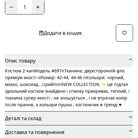
1
Додати в кошик
Опис товару
Костюм 2-каnМодель #697nТканина: двухсторонній фліс
преміум якості nРозмір: 42-44, 44-46 nКольори: чорний,
мокко, шоколад , сірийnnnNEW COLLECTION ✨️ Це підпал
ідеальний костюм знайдено і спинку прикриває, теплий, і
тканина супер якості , не зношується , і не втрачає колір
після прання, а кольори пушка , костюмчик в тренді ♥️
Деталі та склад
Доставка та повернення