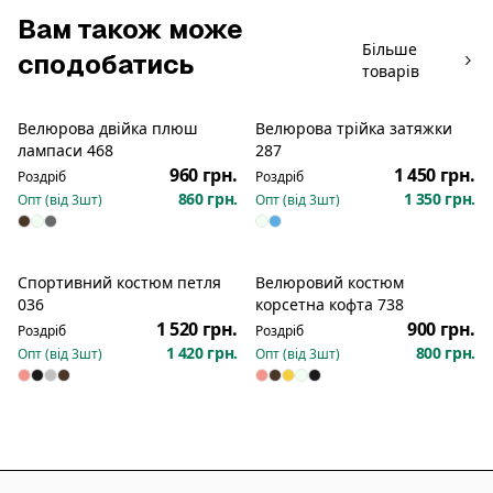
Вам також може
Більше
сподобатись
товарів
Велюрова двійка плюш
Велюрова трійка затяжки
Новинка
Новинка
лампаси 468
287
960 грн.
1 450 грн.
Роздріб
Роздріб
860 грн.
1 350 грн.
Опт (від
3
шт)
Опт (від
3
шт)
Спортивний костюм петля
Велюровий костюм
Новинка
Новинка
036
корсетна кофта 738
1 520 грн.
900 грн.
Роздріб
Роздріб
1 420 грн.
800 грн.
Опт (від
3
шт)
Опт (від
3
шт)