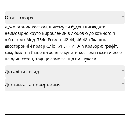
Опис товару
Дуже гарний костюм, в якому ти будеш виглядати
неймовірно круто Вироблений з любовʼю до кожного n
nКостюм nМод: 734n Розмір: 42-44, 46-48n Тканина:
двосторонній полар фліс ТУРЕЧЧИНА n Кольори: графіт,
хакі, беж n n Якщо ви хочете купити костюм і носити його
не один сезон, тоді це саме те, що ви шукали
Деталі та склад
Доставка та повернення