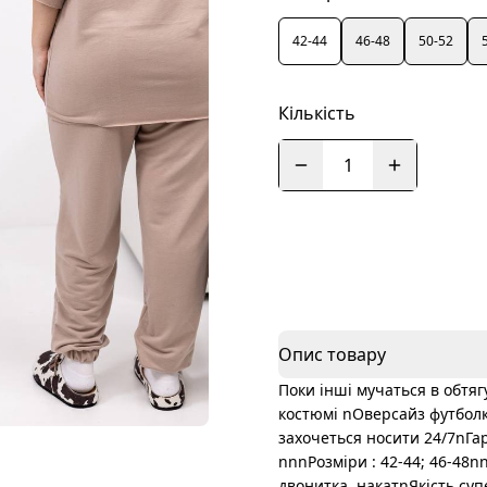
42-44
46-48
50-52
Кількість
1
Опис товару
Поки інші мучаться в обтя
костюмі nОверсайз футбол
захочеться носити 24/7nГа
nnnРозміри : 42-44; 46-48
двонитка, накатnЯкість с