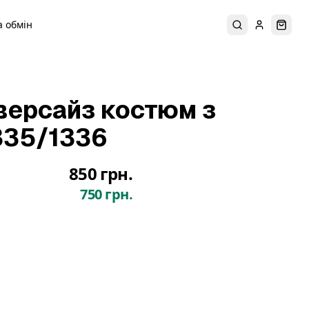
 обмін
Пошук
Увійти
Коши
версайз костюм з
335/1336
850 грн.
750 грн.