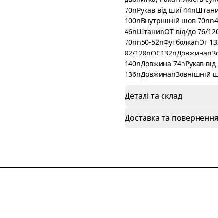
70nРукав від шиї 44nШтан
100nВнутрішній шов 70nn4
46nШтаниnОТ від/до 76/1
70nn50-52nФутболкаnОг 13
82/128nОС132nДовжинаnЗо
140nДовжина 74nРукав від
136nДовжинаnЗовнішній ш
Деталі та склад
Доставка та поверненн