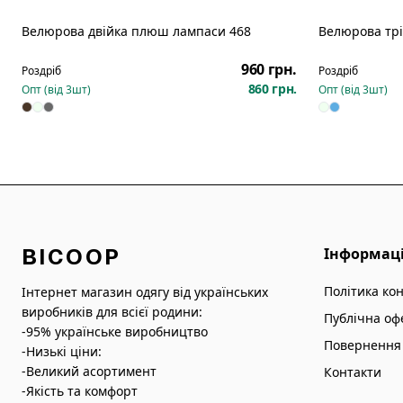
Велюрова двійка плюш лампаси 468
Велюрова трі
Новинка
Новинка
960 грн.
Роздріб
Роздріб
860 грн.
Опт (від
3
шт)
Опт (від
3
шт)
BICOOP
Інформац
Політика ко
Інтернет магазин одягу від українських
виробників для всієї родини:
Публічна оф
-95% українське виробництво
Повернення 
-Низькі ціни:
-Великий асортимент
Контакти
-Якість та комфорт