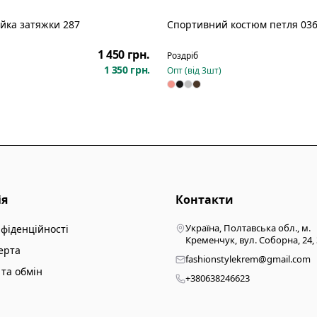
йка затяжки 287
Спортивний костюм петля 03
Новинка
1 450 грн.
Роздріб
1 350 грн.
Опт (від
3
шт)
ія
Контакти
Україна, Полтавська обл., м.
нфіденційності
Кременчук, вул. Соборна, 24,
ерта
fashionstylekrem@gmail.com
та обмін
+380638246623