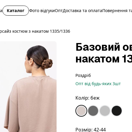
на
Каталог
Фото відгуки
Опт
Доставка та оплата
Повернення та
рсайз костюм з накатом 1335/1336
Базовий о
накатом 1
Роздріб
Опт
від будь-яких
3
шт
Колір:
беж
Розмір:
42-44