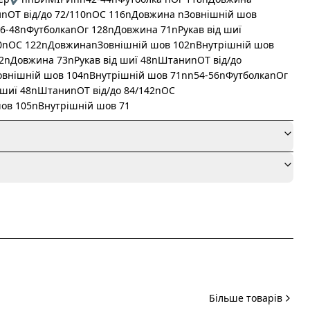
иnОТ від/до 72/110nОС 116nДовжина nЗовнішній шов
6-48nФутболкаnОг 128nДовжина 71nРукав від шиї
20nОС 122nДовжинаnЗовнішній шов 102nВнутрішній шов
2nДовжина 73nРукав від шиї 48nШтаниnОТ від/до
внішній шов 104nВнутрішній шов 71nn54-56nФутболкаnОг
 шиї 48nШтаниnОТ від/до 84/142nОС
ов 105nВнутрішній шов 71
я
Більше товарів