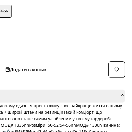
54-56
Додати в кошик
гуючому одязі - я просто живу своє найкраще життя в цьому
ка + широкі штани на резинціnТакий комфорт, що
рантовано стане самим улюбленим у твоєму гардеробі
nnМОД# 1335nnРозміри: 50-52;54-56nnМОД# 1336nТканина:
упер✔️nnВИМІРИnn42-44nФутболка nОг 118nДовжина