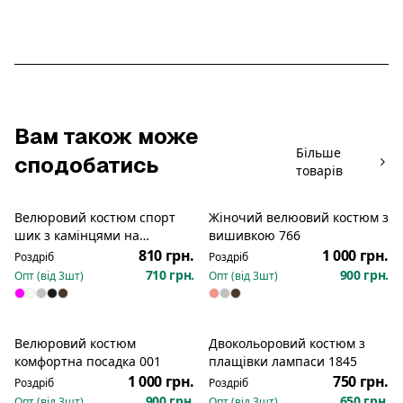
Вам також може
Більше
сподобатись
товарів
Велюровий костюм спорт
Жіночий велюовий костюм з
шик з камінцями на
вишивкою 766
сідницях штани на
810 грн.
1 000 грн.
Роздріб
Роздріб
фіксаторах 292
710 грн.
900 грн.
Опт (від
3
шт)
Опт (від
3
шт)
Велюровий костюм
Двокольоровий костюм з
Новинка
комфортна посадка 001
плащівки лампаси 1845
1 000 грн.
750 грн.
Роздріб
Роздріб
900 грн.
650 грн.
Опт (від
3
шт)
Опт (від
3
шт)