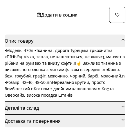
Додати в кошик
Опис товару
▪️Модель: 470n ▪️Тканина: Дорога Турецька трьохнитка
«ПІНЬЄ»( м'яка, тепла, не кашлатиться, не линяє), манжет з
рібани на рукавах та внизу кофти.n☝ Важливо тканина з
висоякісного хлопка з мягким флісом в середині.n ▪️Колір:
беж, голубий, графіт, мокочино, чорний, барбі, молочний.n
▪️Розмір: 42-46, 48-50.nnНереально крутий, просто
бомбіческий nКостюм з двойним капюшоном.n Кофта
Оверсайз, висока посадка штанів
Деталі та склад
Доставка та повернення