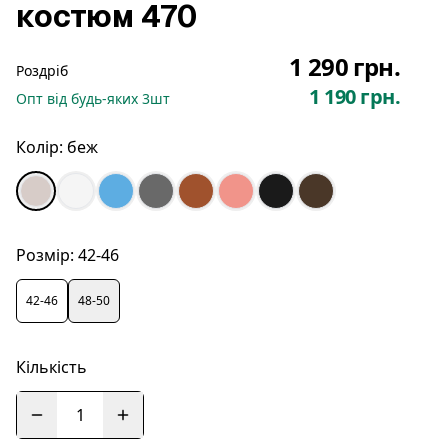
костюм 470
1 290 грн.
Роздріб
1 190 грн.
Опт
від будь-яких
3
шт
Колір:
беж
Розмір:
42-46
42-46
48-50
Кількість
1